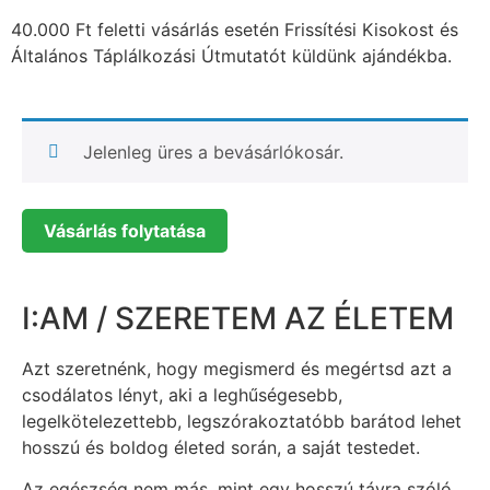
40.000 Ft feletti vásárlás esetén Frissítési Kisokost és
Általános Táplálkozási Útmutatót küldünk ajándékba.
Jelenleg üres a bevásárlókosár.
Vásárlás folytatása
I:AM / SZERETEM AZ ÉLETEM
Azt szeretnénk, hogy megismerd és megértsd azt a
csodálatos lényt, aki a leghűségesebb,
legelkötelezettebb, legszórakoztatóbb barátod lehet
hosszú és boldog életed során, a saját testedet.
Az egészség nem más, mint egy hosszú távra szóló,