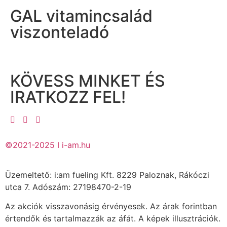
GAL vitamincsalád
viszonteladó
KÖVESS MINKET ÉS
IRATKOZZ FEL!
©2021-2025 I i-am.hu
Üzemeltető: i:am fueling Kft. 8229 Paloznak, Rákóczi
utca 7. Adószám: 27198470-2-19
Az akciók visszavonásig érvényesek. Az árak forintban
értendők és tartalmazzák az áfát. A képek illusztrációk.