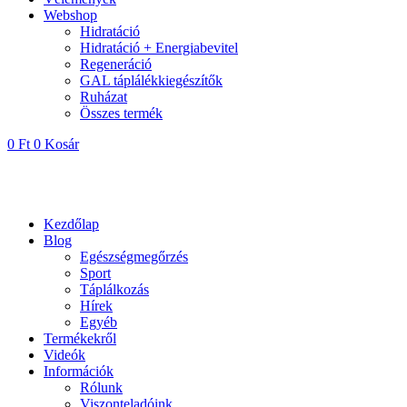
Webshop
Hidratáció
Hidratáció + Energiabevitel
Regeneráció
GAL táplálékkiegészítők
Ruházat
Összes termék
0
Ft
0
Kosár
Kezdőlap
Blog
Egészségmegőrzés
Sport
Táplálkozás
Hírek
Egyéb
Termékekről
Videók
Információk
Rólunk
Viszonteladóink