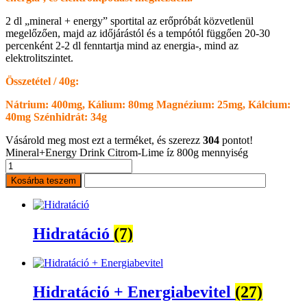
2 dl „mineral + energy” sportital az erőpróbát közvetlenül
megelőzően, majd az időjárástól és a tempótól függően 20-30
percenként 2-2 dl fenntartja mind az energia-, mind az
elektrolitszintet.
Összetétel / 40g:
Nátrium: 400mg, Kálium: 80mg Magnézium: 25mg, Kálcium:
40mg Szénhidrát: 34g
Vásárold meg most ezt a terméket, és szerezz
304
pontot!
Mineral+Energy Drink Citrom-Lime íz 800g mennyiség
Kosárba teszem
Hidratáció
(7)
Hidratáció + Energiabevitel
(27)