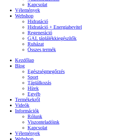
Kapcsolat
Vélemények
Webshop
Hidratáció
Hidratáció + Energiabevitel
Regeneráció
GAL táplálékkiegészítők
Ruházat
Összes termék
Kezdőlap
Blog
Egészségmegőrzés
Sport
Táplálkozás
Hírek
Egyéb
Termékekről
Videók
Információk
Rólunk
Viszonteladóink
Kapcsolat
Vélemények
Webshop