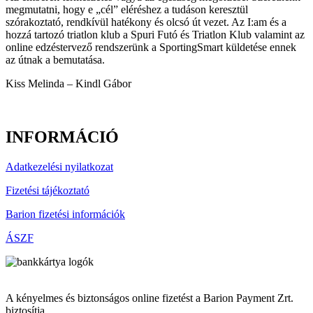
megmutatni, hogy e „cél” eléréshez a tudáson keresztül
szórakoztató, rendkívül hatékony és olcsó út vezet. Az I:am és a
hozzá tartozó triatlon klub a Spuri Futó és Triatlon Klub valamint az
online edzéstervező rendszerünk a SportingSmart küldetése ennek
az útnak a bemutatása.
Kiss Melinda – Kindl Gábor
INFORMÁCIÓ
Adatkezelési nyilatkozat
Fizetési tájékoztató
Barion fizetési információk
ÁSZF
A kényelmes és biztonságos online fizetést a Barion Payment Zrt.
biztosítja,