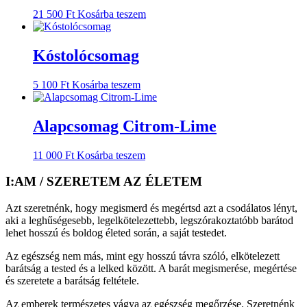
21 500
Ft
Kosárba teszem
Kóstolócsomag
5 100
Ft
Kosárba teszem
Alapcsomag Citrom-Lime
11 000
Ft
Kosárba teszem
I:AM / SZERETEM AZ ÉLETEM
Azt szeretnénk, hogy megismerd és megértsd azt a csodálatos lényt,
aki a leghűségesebb, legelkötelezettebb, legszórakoztatóbb barátod
lehet hosszú és boldog életed során, a saját testedet.
Az egészség nem más, mint egy hosszú távra szóló, elkötelezett
barátság a tested és a lelked között. A barát megismerése, megértése
és szeretete a barátság feltétele.
Az emberek természetes vágya az egészség megőrzése. Szeretnénk