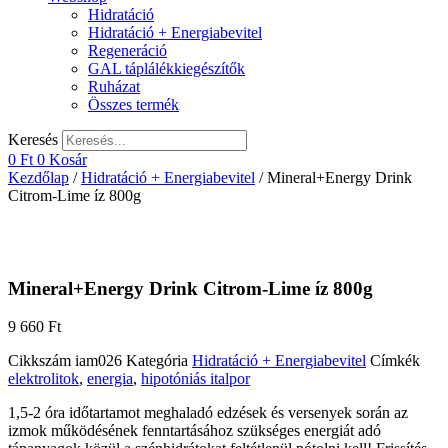
Hidratáció
Hidratáció + Energiabevitel
Regeneráció
GAL táplálékkiegészítők
Ruházat
Összes termék
Keresés
0
Ft
0
Kosár
Kezdőlap
/
Hidratáció + Energiabevitel
/ Mineral+Energy Drink
Citrom-Lime íz 800g
Mineral+Energy Drink Citrom-Lime íz 800g
9 660
Ft
Cikkszám
iam026
Kategória
Hidratáció + Energiabevitel
Címkék
elektrolitok
,
energia
,
hipotóniás italpor
1,5-2 óra időtartamot meghaladó edzések és versenyek során az
izmok működésének fenntartásához szükséges energiát adó