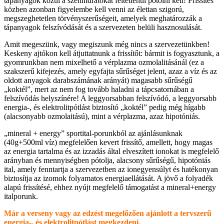
tápanyagok közül a szénhidrátokat feltétlenül pótolni kell! Frissítés
közben azonban figyelembe kell venni az élettan szigorú,
megszeghetetlen törvényszerűségeit, amelyek meghatározzák a
tápanyagok felszívódását és a szervezeten belüli hasznosulását.
Amit megeszünk, vagy megiszunk még nincs a szervezetünkben!
Keskeny ajtókon kell átjuttatnunk a frissítőt: bármit is fogyasztunk, a
gyomrunkban nem mixelhető a vérplazma ozmolalitásánál (ez a
szakszerű kifejezés, amely egyfajta sűrűséget jelent, azaz a víz és az
oldott anyagok darabszámának arányát) magasabb sűrűségű
„koktél”, mert az nem fog tovább haladni a tápcsatornában a
felszívódás helyszínére! A leggyorsabban felszívódó, a leggyorsabb
energia-, és elektrolitpótlást biztosító „koktél” pedig még hígabb
(alacsonyabb ozmolaitású), mint a vérplazma, azaz hipotóniás.
„mineral + energy” sportital-porunkból az ajánlásunknak
(40g+500ml víz) megfelelően kevert frissítő, amellett, hogy magas
az energia tartalma és az izzadás által elveszített ionokat is megfelelő
arányban és mennyiségben pótolja, alacsony sűrűségű, hipotóniás
ital, amely fenntartja a szervezetben az ionegyensúlyt és hatékonyan
biztosítja az izomok folyamatos energiaellátását. A jövő a folyadék
alapú frissítésé, ehhez nyújt megfelelő támogatást a mineral+energy
italporunk.
Már a verseny vagy az edzést megelőzően ajánlott a tervszerű
energia-, és elektrolitpótlást megkezdeni.