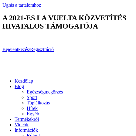
Ugrás a tartalomhoz
A 2021-ES LA VUELTA KÖZVETÍTÉS
HIVATALOS TÁMOGATÓJA
Bejelentkezés/Regisztráció
Kezdőlap
Blog
Egészségmegőrzés
Sport
Táplálkozás
Hírek
Egyéb
Termékekről
Videók
Információk
Rólunk