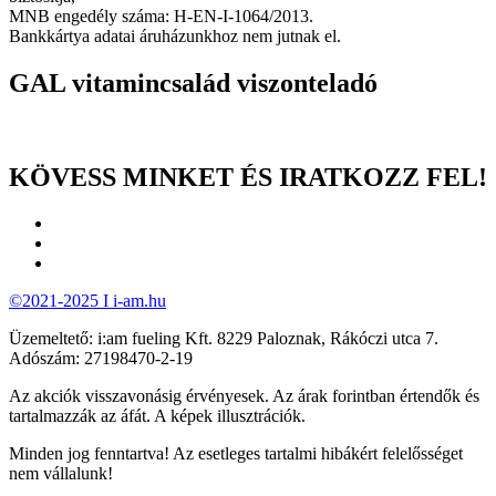
MNB engedély száma: H-EN-I-1064/2013.
Bankkártya adatai áruházunkhoz nem jutnak el.
GAL vitamincsalád viszonteladó
KÖVESS MINKET ÉS IRATKOZZ FEL!
©2021-2025 I i-am.hu
Üzemeltető: i:am fueling Kft. 8229 Paloznak, Rákóczi utca 7.
Adószám: 27198470-2-19
Az akciók visszavonásig érvényesek. Az árak forintban értendők és
tartalmazzák az áfát. A képek illusztrációk.
Minden jog fenntartva! Az esetleges tartalmi hibákért felelősséget
nem vállalunk!