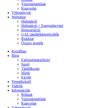
Viszonteladóink
Kapcsolat
Vélemények
Webshop
Hidratáció
Hidratáció + Energiabevitel
Regeneráció
GAL táplálékkiegészítők
Ruházat
Összes termék
Kezdőlap
Blog
Egészségmegőrzés
Sport
Táplálkozás
Hírek
Egyéb
Termékekről
Videók
Információk
Rólunk
Viszonteladóink
Kapcsolat
Vélemények