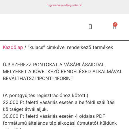
Bejelentkezés/Regisztráció
0
Kezdőlap
/ “kulacs” címkével rendelkező termékek
ÚJ! SZEREZZ PONTOKAT A VÁSÁRLÁSAIDDAL,
MELYEKET A KÖVETKEZŐ RENDELÉSED ALKALMÁVAL
BEVÁLTHATSZ! 1PONT=1FORINT
(A pontgyűjtés regisztrációhoz kötött.)
22.000 Ft feletti vásárlás esetén a belföldi szállítási
költséget átvállaljuk.
30.000 Ft feletti vásárlás esetén 4 oldalas PDF
formátumú általános táplálkozási útmutatót küldünk