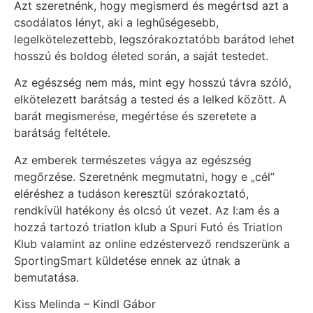
Azt szeretnénk, hogy megismerd és megértsd azt a
csodálatos lényt, aki a leghűségesebb,
legelkötelezettebb, legszórakoztatóbb barátod lehet
hosszú és boldog életed során, a saját testedet.
Az egészség nem más, mint egy hosszú távra szóló,
elkötelezett barátság a tested és a lelked között. A
barát megismerése, megértése és szeretete a
barátság feltétele.
Az emberek természetes vágya az egészség
megőrzése. Szeretnénk megmutatni, hogy e „cél”
eléréshez a tudáson keresztül szórakoztató,
rendkívül hatékony és olcsó út vezet. Az I:am és a
hozzá tartozó triatlon klub a Spuri Futó és Triatlon
Klub valamint az online edzéstervező rendszerünk a
SportingSmart küldetése ennek az útnak a
bemutatása.
Kiss Melinda – Kindl Gábor