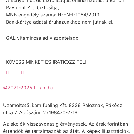
A kényelmes és biztonságos online fizetést a Barion
Payment Zrt. biztosítja,
MNB engedély száma: H-EN-I-1064/2013.
Bankkártya adatai áruházunkhoz nem jutnak el.
GAL vitamincsalád viszonteladó
KÖVESS MINKET ÉS IRATKOZZ FEL!
©2021-2025 I i-am.hu
Üzemeltető: i:am fueling Kft. 8229 Paloznak, Rákóczi
utca 7. Adószám: 27198470-2-19
Az akciók visszavonásig érvényesek. Az árak forintban
értendők és tartalmazzák az áfát. A képek illusztrációk.