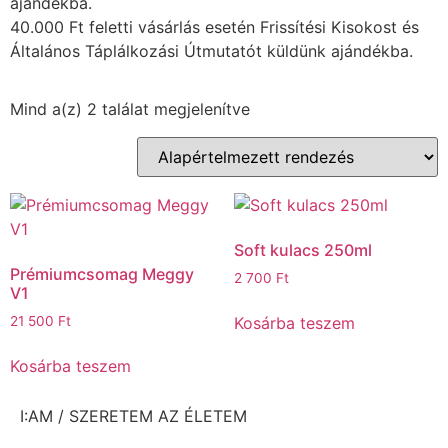
ajándékba.
40.000 Ft feletti vásárlás esetén Frissítési Kisokost és
Általános Táplálkozási Útmutatót küldünk ajándékba.
Mind a(z) 2 találat megjelenítve
Soft kulacs 250ml
Prémiumcsomag Meggy
2 700
Ft
V1
Kosárba teszem
21 500
Ft
Kosárba teszem
I:AM / SZERETEM AZ ÉLETEM