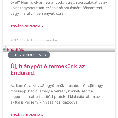
őket? Nem is olyan rég a futók, vizet, sportitalokat vagy
kólát fogyasztottak szénhidrátpótlásként félmaratoni
vagy maratoni versenyeik során.
TOVÁBB OLVASOM »
2017-04-19
Nincs hozzászólás
EGÉSZSÉGMEGŐRZÉS
Új, hiánypótló termékünk az
Enduraid.
Az i:am és a MINUS együttműködésében létrejött egy
mobilapplikáció, amely a versenyzőknek segít a
legoptimálisabb frissítési protokoll kialakításában az
aktuális verseny kihívásaihoz igazodva.
TOVÁBB OLVASOM »