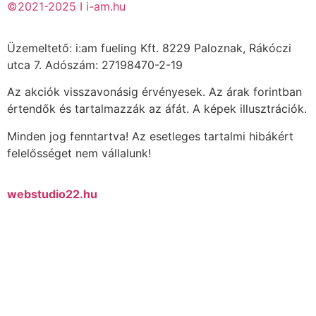
©2021-2025 I i-am.hu
Üzemeltető: i:am fueling Kft. 8229 Paloznak, Rákóczi
utca 7. Adószám: 27198470-2-19
Az akciók visszavonásig érvényesek. Az árak forintban
értendők és tartalmazzák az áfát. A képek illusztrációk.
Minden jog fenntartva! Az esetleges tartalmi hibákért
felelősséget nem vállalunk!
webstudio22.hu