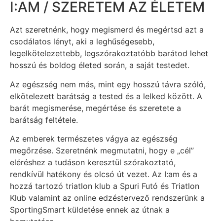
I:AM / SZERETEM AZ ÉLETEM
Azt szeretnénk, hogy megismerd és megértsd azt a
csodálatos lényt, aki a leghűségesebb,
legelkötelezettebb, legszórakoztatóbb barátod lehet
hosszú és boldog életed során, a saját testedet.
Az egészség nem más, mint egy hosszú távra szóló,
elkötelezett barátság a tested és a lelked között. A
barát megismerése, megértése és szeretete a
barátság feltétele.
Az emberek természetes vágya az egészség
megőrzése. Szeretnénk megmutatni, hogy e „cél”
eléréshez a tudáson keresztül szórakoztató,
rendkívül hatékony és olcsó út vezet. Az I:am és a
hozzá tartozó triatlon klub a Spuri Futó és Triatlon
Klub valamint az online edzéstervező rendszerünk a
SportingSmart küldetése ennek az útnak a