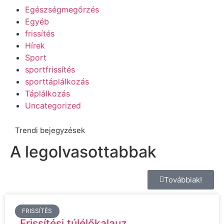
Egészségmegőrzés
Egyéb
frissítés
Hírek
Sport
sportfrissítés
sporttáplálkozás
Táplálkozás
Uncategorized
Trendi bejegyzések
A legolvasottabbak
Továbbiak!
FRISSÍTÉS
Frissítési túlélőkalauz