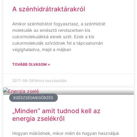
A szénhidrátraktárakról
Amikor szénhidrátot fogyasztasz, a szénhidrát
molekulák az emésztő rendszerben kis
cukormolekulákká esnek szét. Ezek a kis
cukormolekulák szívódnak fel a tápcsatornán
végighaladva, majd a májban
TOVÁBB OLVASOM »
2017-06-28
Nincs hozzászólás
EGÉSZSÉGMEGŐRZÉS
„Minden” amit tudnod kell az
energia zselékről
Hogyan működnek, mikor miért és hogyan használjuk