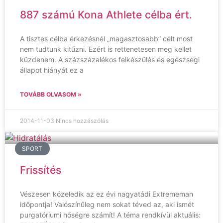
887 számú Kona Athlete célba ért.
A tisztes célba érkezésnél „magasztosabb” célt most
nem tudtunk kitűzni. Ezért is rettenetesen meg kellet
küzdenem. A százszázalékos felkészülés és egészségi
állapot hiányát ez a
TOVÁBB OLVASOM »
2014-11-03
Nincs hozzászólás
SPORT
Frissítés
Vészesen közeledik az ez évi nagyatádi Extrememan
időpontja! Valószínűleg nem sokat téved az, aki ismét
purgatóriumi hőségre számít! A téma rendkívül aktuális: