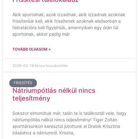
Akik sportolnak, azok izzadnak, akik izzadnak azoknak
frissíteniük kell, akik frissítenek azoknak elsősorban a
hidratációra kell figyelniük, amennyiben egy órán túl
sportolnak, akkor pedig már
TOVÁBB OLVASOM »
2026-02-18
Nincs hozzászólás
FRISSÍTÉS
Nátriumpótlás nélkül nincs
teljesítmény
Sokszor elmondtuk már, talán te is találkoztál vele, hogy
nátriumpótlás nélkül nincs teljesítmény! Tiger Zoltán
sporttársunkon keresztül jutottunk el Drabik Krisztina
írásáshoz a nátriumról. Kriszta,