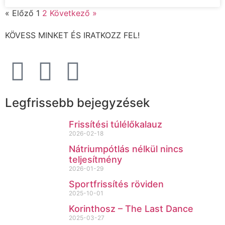
« Előző
1
2
Következő »
KÖVESS MINKET ÉS IRATKOZZ FEL!
Legfrissebb bejegyzések
Frissítési túlélőkalauz
2026-02-18
Nátriumpótlás nélkül nincs
teljesítmény
2026-01-29
Sportfrissítés röviden
2025-10-01
Korinthosz – The Last Dance
2025-03-27