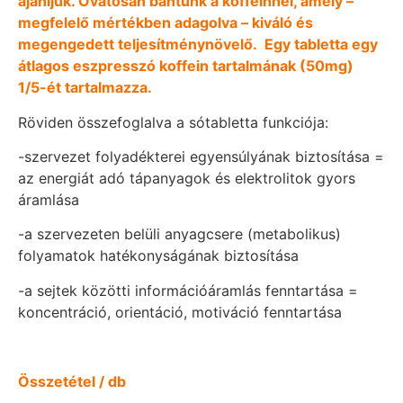
ajánljuk. Óvatosan bántunk a koffeinnel, amely –
megfelelő mértékben adagolva – kiváló és
megengedett teljesítménynövelő. Egy tabletta egy
átlagos eszpresszó koffein tartalmának (50mg)
1/5-ét tartalmazza.
Röviden összefoglalva a sótabletta funkciója:
-szervezet folyadékterei egyensúlyának biztosítása =
az energiát adó tápanyagok és elektrolitok gyors
áramlása
-a szervezeten belüli anyagcsere (metabolikus)
folyamatok hatékonyságának biztosítása
-a sejtek közötti információáramlás fenntartása =
koncentráció, orientáció, motiváció fenntartása
Összetétel / db