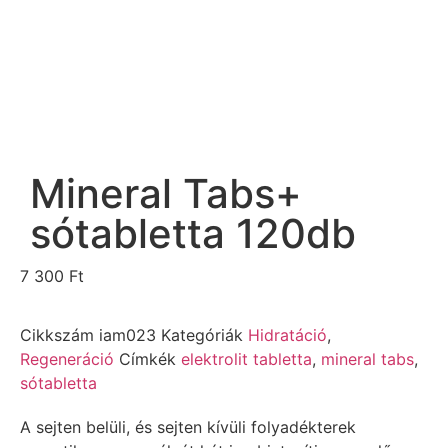
Mineral Tabs+
sótabletta 120db
7 300
Ft
Cikkszám
iam023
Kategóriák
Hidratáció
,
Regeneráció
Címkék
elektrolit tabletta
,
mineral tabs
,
sótabletta
A sejten belüli, és sejten kívüli folyadékterek