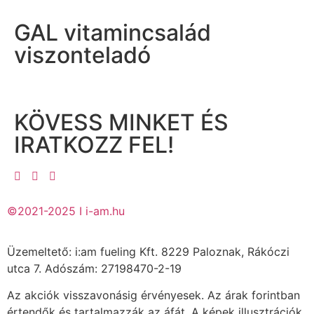
GAL vitamincsalád
viszonteladó
KÖVESS MINKET ÉS
IRATKOZZ FEL!
©2021-2025 I i-am.hu
Üzemeltető: i:am fueling Kft. 8229 Paloznak, Rákóczi
utca 7. Adószám: 27198470-2-19
Az akciók visszavonásig érvényesek. Az árak forintban
értendők és tartalmazzák az áfát. A képek illusztrációk.