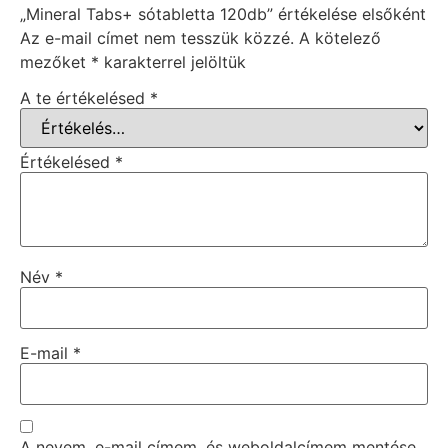
„Mineral Tabs+ sótabletta 120db” értékelése elsőként
Az e-mail címet nem tesszük közzé.
A kötelező
mezőket
*
karakterrel jelöltük
A te értékelésed
*
Értékelésed
*
Név
*
E-mail
*
A nevem, e-mail címem, és weboldalcímem mentése