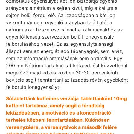
ozmotikus egyensúlyát két ion biztosítja egyenlő
arányban: a nátrium a sejten kívül, míg a kálium a
sejten belül fordul elő. Az izzadságban a két ion
viszont már nem egyenlő arányban található: a
nátrium akár tízszerese is lehet a káliuménak! Ez az
egyenlőtlenség szervezeten belüli ionegyensúly
felborulásához vezet. Ez az egyensúlytalansági
állapot sem az energiát adó tápanyagok, sem a víz,
sem az információ áramlásának nem optimális. Egy
200 mg Nátrium tartalmú tabletta edzést közvetlenül
megelőző majd edzés közben 20-30 percenkénti
bevitele segít fenntartani az izzadás révén egyébként
felboruló ionegyensúlyt.
Sótablettánk koffeines verziója tablettánként 10mg
koffeint tartalmaz, amely segít a fáradtság
leküzdésében, a motiváció és a koncentráció
terhelés közbeni fenntartásában. Különösen
versenyzésre, a versenytávok a második felére