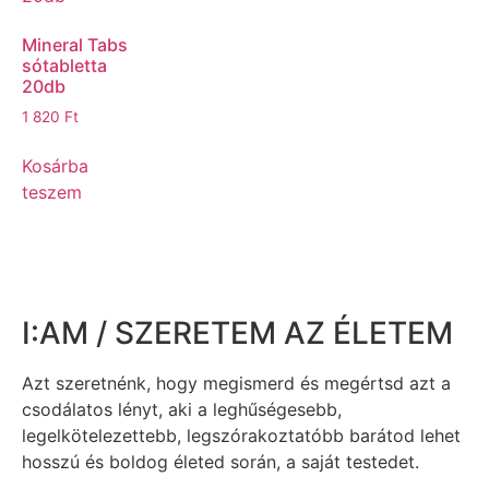
Mineral Tabs
sótabletta
20db
1 820
Ft
Kosárba
teszem
I:AM / SZERETEM AZ ÉLETEM
Azt szeretnénk, hogy megismerd és megértsd azt a
csodálatos lényt, aki a leghűségesebb,
legelkötelezettebb, legszórakoztatóbb barátod lehet
hosszú és boldog életed során, a saját testedet.