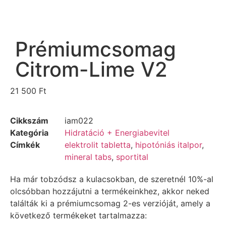
Prémiumcsomag
Citrom-Lime V2
21 500
Ft
Cikkszám
iam022
Kategória
Hidratáció + Energiabevitel
Címkék
elektrolit tabletta
,
hipotóniás italpor
,
mineral tabs
,
sportital
Ha már tobzódsz a kulacsokban, de szeretnél 10%-al
olcsóbban hozzájutni a termékeinkhez, akkor neked
találták ki a prémiumcsomag 2-es verzióját, amely a
következő termékeket tartalmazza: