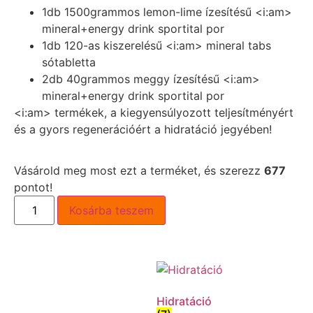
1db 1500grammos lemon-lime ízesítésű <i:am>
mineral+energy drink sportital por
1db 120-as kiszerelésű <i:am> mineral tabs
sótabletta
2db 40grammos meggy ízesítésű <i:am>
mineral+energy drink sportital por
<i:am> termékek, a kiegyensúlyozott teljesítményért
és a gyors regenerációért a hidratáció jegyében!
Vásárold meg most ezt a terméket, és szerezz
677
pontot!
Kosárba teszem
Hidratáció