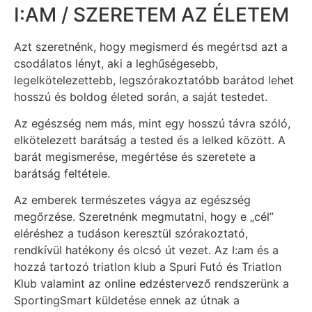
I:AM / SZERETEM AZ ÉLETEM
Azt szeretnénk, hogy megismerd és megértsd azt a
csodálatos lényt, aki a leghűségesebb,
legelkötelezettebb, legszórakoztatóbb barátod lehet
hosszú és boldog életed során, a saját testedet.
Az egészség nem más, mint egy hosszú távra szóló,
elkötelezett barátság a tested és a lelked között. A
barát megismerése, megértése és szeretete a
barátság feltétele.
Az emberek természetes vágya az egészség
megőrzése. Szeretnénk megmutatni, hogy e „cél”
eléréshez a tudáson keresztül szórakoztató,
rendkívül hatékony és olcsó út vezet. Az I:am és a
hozzá tartozó triatlon klub a Spuri Futó és Triatlon
Klub valamint az online edzéstervező rendszerünk a
SportingSmart küldetése ennek az útnak a