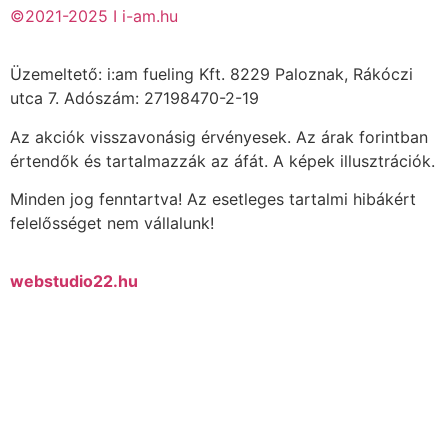
©2021-2025 I i-am.hu
Üzemeltető: i:am fueling Kft. 8229 Paloznak, Rákóczi
utca 7. Adószám: 27198470-2-19
Az akciók visszavonásig érvényesek. Az árak forintban
értendők és tartalmazzák az áfát. A képek illusztrációk.
Minden jog fenntartva! Az esetleges tartalmi hibákért
felelősséget nem vállalunk!
webstudio22.hu