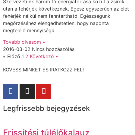
Szervezetünk három fő energiaforrása közül a zsírok
után a fehérjék következnek. Egész egyszerűen az élet
fehérjék nélkül nem fenntartható. Egészségünk
megőrzéséhez elengedhetetlen, hogy naponta
megfelelő mennyiségű
Tovább olvasom »
2016-03-02
Nincs hozzászólás
« Előző
1
2
Következő »
KÖVESS MINKET ÉS IRATKOZZ FEL!
Legfrissebb bejegyzések
Frissítési túlélőkalauz