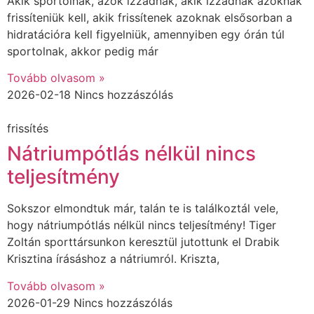
Akik sportolnak, azok izzadnak, akik izzadnak azoknak
frissíteniük kell, akik frissítenek azoknak elsősorban a
hidratációra kell figyelniük, amennyiben egy órán túl
sportolnak, akkor pedig már
Tovább olvasom »
2026-02-18
Nincs hozzászólás
frissítés
Nátriumpótlás nélkül nincs
teljesítmény
Sokszor elmondtuk már, talán te is találkoztál vele,
hogy nátriumpótlás nélkül nincs teljesítmény! Tiger
Zoltán sporttársunkon keresztül jutottunk el Drabik
Krisztina írásáshoz a nátriumról. Kriszta,
Tovább olvasom »
2026-01-29
Nincs hozzászólás