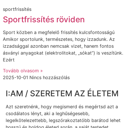
sportfrissítés
Sportfrissítés röviden
Sport közben a megfelelő frissítés kulcsfontosságú
Amikor sportolunk, természetes, hogy izzadunk. Az
izzadsággal azonban nemcsak vizet, hanem fontos
ásványi anyagokat (elektrolitokat, „sókat”) is veszítünk.
Ezért
Tovább olvasom »
2025-10-01
Nincs hozzászólás
I:AM / SZERETEM AZ ÉLETEM
Azt szeretnénk, hogy megismerd és megértsd azt a
csodálatos lényt, aki a leghűségesebb,
legelkötelezettebb, legszórakoztatóbb barátod lehet
hosszú és boldog életed során, a saját testedet.