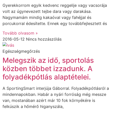
Gyerekkorrom egyik kedvenc reggelije vagy vacsorája
volt az úgynevezett tejbe dara vagy darakása.
Nagymamám mindig kakaóval vagy fahéjjal és
porcukorral édesítette. Ennek egy továbbfejlesztett és
Tovább olvasom »
2016-05-12
Nincs hozzászólás
Egészségmegőrzés
Melegszik az idő, sportolás
közben többet izzadunk. A
folyadékpótlás alaptételei.
A SportingSmart interjúja Gáborral. Folyadékpótlásról a
mindennapokban. Habár a nyári forróság még messze
van, mostanában azért már 10 fok környékére is
felkúszik a hőmérő higanyszála,