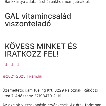
Bankkártya adatai áruházunkhoz nem jutnak el.
GAL vitamincsalád
viszonteladó
KÖVESS MINKET ÉS
IRATKOZZ FEL!
©2021-2025 I i-am.hu
Üzemeltető: i:am fueling Kft. 8229 Paloznak, Rákóczi
utca 7. Adószám: 27198470-2-19
Az akciók visszavonásig érvényesek. Az árak forintban