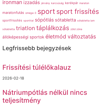
ironman
izzadás
kerékpár
járvány
karcsúság
maraton
sport
sport frissítés
maratonfutás
omega-3
sópótlás
sótabletta
sportfrissítés
sportital
sótabletta iam
táplálkozás
triatlon
sótabletta
zöld zóna
életmód változtatás
állóképességi sportok
Legfrissebb bejegyzések
Frissítési túlélőkalauz
2026-02-18
Nátriumpótlás nélkül nincs
teljesítmény