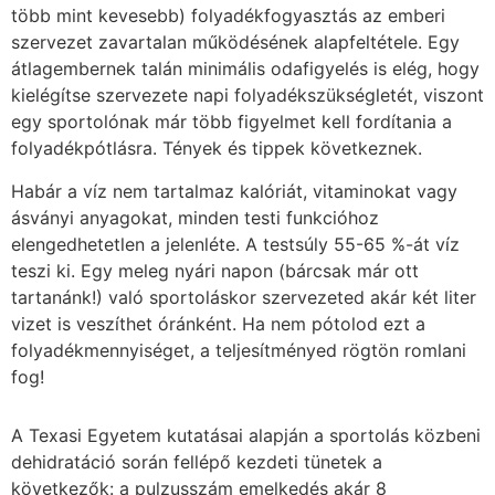
több mint kevesebb) folyadékfogyasztás az emberi
szervezet zavartalan működésének alapfeltétele. Egy
átlagembernek talán minimális odafigyelés is elég, hogy
kielégítse szervezete napi folyadékszükségletét, viszont
egy sportolónak már több figyelmet kell fordítania a
folyadékpótlásra. Tények és tippek következnek.
Habár a víz nem tartalmaz kalóriát, vitaminokat vagy
ásványi anyagokat, minden testi funkcióhoz
elengedhetetlen a jelenléte. A testsúly 55-65 %-át víz
teszi ki. Egy meleg nyári napon (bárcsak már ott
tartanánk!) való sportoláskor szervezeted akár két liter
vizet is veszíthet óránként. Ha nem pótolod ezt a
folyadékmennyiséget, a teljesítményed rögtön romlani
fog!
A Texasi Egyetem kutatásai alapján a sportolás közbeni
dehidratáció során fellépő kezdeti tünetek a
következők: a pulzusszám emelkedés akár 8