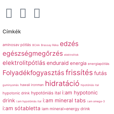
Címkék
edzés
aminosav pótlás
BCAA
Brassay Réka
egészségmegőrzés
elektrolitok
elektrolitpótlás
enduraid
energia
energiapótlás
frissítés
Folyadékfogyasztás
futás
hidratáció
hawaii ironman
guminyomás
hipotóniás ital
i:am hypotonic
hypotóniás ital
hypotonic drink
drink
i:am mineral tabs
i:am hypotóniás ital
i:am omega-3
i:am sótabletta
iam mineral+energy drink