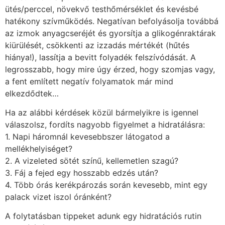
ütés/perccel, növekvő testhőmérséklet és kevésbé
hatékony szívműködés. Negatívan befolyásolja továbbá
az izmok anyagcseréjét és gyorsítja a glikogénraktárak
kiürülését, csökkenti az izzadás mértékét (hűtés
hiánya!), lassítja a bevitt folyadék felszívódását. A
legrosszabb, hogy mire úgy érzed, hogy szomjas vagy,
a fent említett negatív folyamatok már mind
elkezdődtek…
Ha az alábbi kérdések közül bármelyikre is igennel
válaszolsz, fordíts nagyobb figyelmet a hidratálásra:
1. Napi háromnál kevesebbszer látogatod a
mellékhelyiséget?
2. A vizeleted sötét színű, kellemetlen szagú?
3. Fáj a fejed egy hosszabb edzés után?
4. Több órás kerékpározás során kevesebb, mint egy
palack vizet iszol óránként?
A folytatásban tippeket adunk egy hidratációs rutin