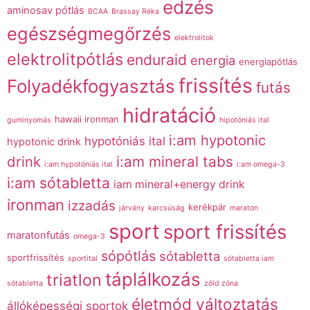
edzés
aminosav pótlás
BCAA
Brassay Réka
egészségmegőrzés
elektrolitok
elektrolitpótlás
enduraid
energia
energiapótlás
frissítés
Folyadékfogyasztás
futás
hidratáció
hawaii ironman
guminyomás
hipotóniás ital
i:am hypotonic
hypotóniás ital
hypotonic drink
drink
i:am mineral tabs
i:am hypotóniás ital
i:am omega-3
i:am sótabletta
iam mineral+energy drink
ironman
izzadás
kerékpár
járvány
karcsúság
maraton
sport
sport frissítés
maratonfutás
omega-3
sópótlás
sótabletta
sportfrissítés
sportital
sótabletta iam
táplálkozás
triatlon
sótabletta
zöld zóna
életmód változtatás
állóképességi sportok