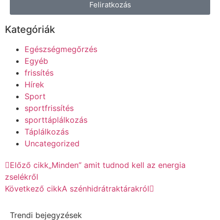
Feliratkozás
Kategóriák
Egészségmegőrzés
Egyéb
frissítés
Hírek
Sport
sportfrissítés
sporttáplálkozás
Táplálkozás
Uncategorized
Előző cikk
„Minden” amit tudnod kell az energia
zselékről
Következő cikk
A szénhidrátraktárakról
Trendi bejegyzések