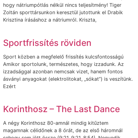
hogy nátriumpótlás nélkül nincs teljesítmény! Tiger
Zoltán sporttársunkon keresztül jutottunk el Drabik
Krisztina írásáshoz a nátriumról. Kriszta,
Sportfrissítés röviden
Sport közben a megfelelő frissítés kulcsfontosságú
Amikor sportolunk, természetes, hogy izzadunk. Az
izzadsággal azonban nemcsak vizet, hanem fontos
ásványi anyagokat (elektrolitokat, „sókat”) is veszítünk.
Ezért
Korinthosz – The Last Dance
A négy Korinthosz 80-amnál mindig kitűztem
magamnak célidőnek a 8 órát, de az első háromnál
sehogy sem jött össze (9:21, 9:21, 8:54). Negyedik