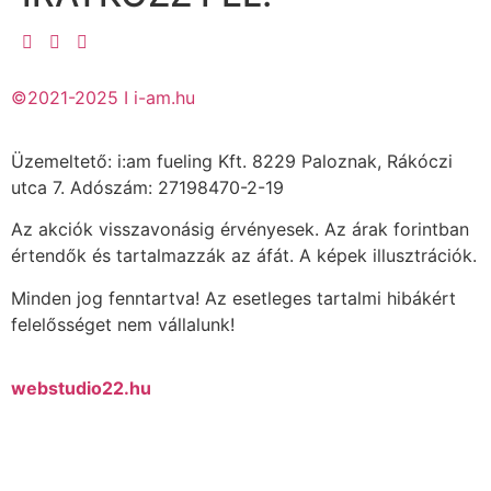
©2021-2025 I i-am.hu
Üzemeltető: i:am fueling Kft. 8229 Paloznak, Rákóczi
utca 7. Adószám: 27198470-2-19
Az akciók visszavonásig érvényesek. Az árak forintban
értendők és tartalmazzák az áfát. A képek illusztrációk.
Minden jog fenntartva! Az esetleges tartalmi hibákért
felelősséget nem vállalunk!
webstudio22.hu