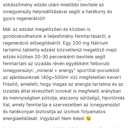
sókészítmény edzés utáni mielőbbi bevitele az
ionegyensúly helyreállításával segíti a hatékony és
gyors regenerációt!
Már az edzést megelőzően és közben is
gondoskodhatunk a teljesítmény fenntartásáról, a
regeneráció elősegítéséről. Egy 200 mg Nátrium
tartalmú tabletta edzést közvetlenül megelőző majd
edzés közben 20-30 percenkénti bevitele segít
fenntartani az izzadás révén egyébként felboruló
ionegyensúlyt. „mineral + energy” sportital-porunkból
az ajánlásunknak (40g+500ml víz) megfelelően kevert
frissítő, amellett, hogy magas az energia tartalma és az
izzadás által elveszített ionokat is megfelelő arányban
és mennyiségben pótolja, alacsony sűrűségű, hipotóniás
ital, amely fenntartja a szervezetben az ionegyensúlyt
és hatékonyan biztosítja az izomok folyamatos
energiaellátását. Vigyázat! Nem édes! 😉