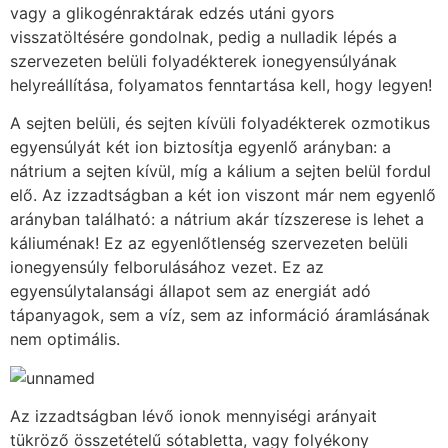
vagy a glikogénraktárak edzés utáni gyors
visszatöltésére gondolnak, pedig a nulladik lépés a
szervezeten belüli folyadékterek ionegyensúlyának
helyreállítása, folyamatos fenntartása kell, hogy legyen!
A sejten belüli, és sejten kívüli folyadékterek ozmotikus
egyensúlyát két ion biztosítja egyenlő arányban: a
nátrium a sejten kívül, míg a kálium a sejten belül fordul
elő. Az izzadtságban a két ion viszont már nem egyenlő
arányban található: a nátrium akár tízszerese is lehet a
káliuménak! Ez az egyenlőtlenség szervezeten belüli
ionegyensúly felborulásához vezet. Ez az
egyensúlytalansági állapot sem az energiát adó
tápanyagok, sem a víz, sem az információ áramlásának
nem optimális.
Az izzadtságban lévő ionok mennyiségi arányait
tükröző összetételű sótabletta, vagy folyékony