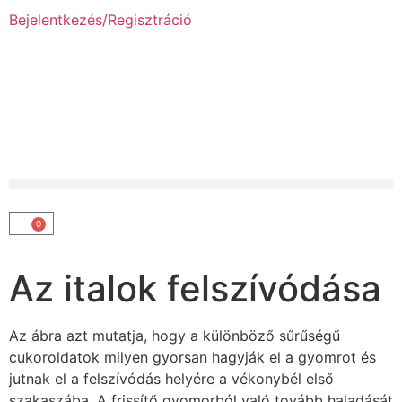
Bejelentkezés/Regisztráció
0
Az italok felszívódása
Az ábra azt mutatja, hogy a különböző sűrűségű
cukoroldatok milyen gyorsan hagyják el a gyomrot és
jutnak el a felszívódás helyére a vékonybél első
szakaszába. A frissítő gyomorból való tovább haladását