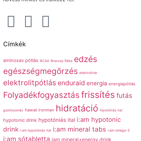
Címkék
edzés
aminosav pótlás
BCAA
Brassay Réka
egészségmegőrzés
elektrolitok
elektrolitpótlás
enduraid
energia
energiapótlás
frissítés
Folyadékfogyasztás
futás
hidratáció
hawaii ironman
guminyomás
hipotóniás ital
i:am hypotonic
hypotóniás ital
hypotonic drink
drink
i:am mineral tabs
i:am hypotóniás ital
i:am omega-3
i:am sótabletta
iam mineral+energy drink