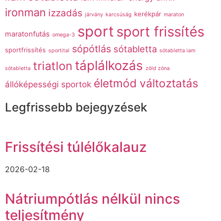
ironman
izzadás
kerékpár
járvány
karcsúság
maraton
sport
sport frissítés
maratonfutás
omega-3
sópótlás
sótabletta
sportfrissítés
sportital
sótabletta iam
táplálkozás
triatlon
sótabletta
zöld zóna
életmód változtatás
állóképességi sportok
Legfrissebb bejegyzések
Frissítési túlélőkalauz
2026-02-18
Nátriumpótlás nélkül nincs
teljesítmény