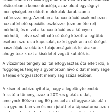
elsősorban a koncentrációja, azaz oldat egységnyi
mennyiségében oldott molekulák darabszáma
határozza meg. Azonban a koncentráció csak nehezen
hozzáférhető speciális eszközzel (ozmométerrel)
mérhető, és mivel a koncentráció és a könnyen
mérhető, illetve számítható sűrűség között a legtöbb
esetben szoros a kapcsolat, ezért gyakran a sűrűséget
használjuk az oldatok tulajdonságainak leírásakor,
ahogy teszik ezt a kísérletet végző kutatók is.
A vízszintes tengely az ital elfogyasztás óta eltelt idő, a
függőleges tengely a gyomorban lévő oldat mennyisége
a teljes elfogyasztott mennyiség százalékában.
A kísérlet bebizonyította, hogy a legelőnytelenebb
frissítő a tömény, azaz a 20%-os glukóz oldat,
amelynek 60%-a még 60 perccel az elfogyasztás után
is a gyomorban van és nem jutott el a tápcsatorna azon