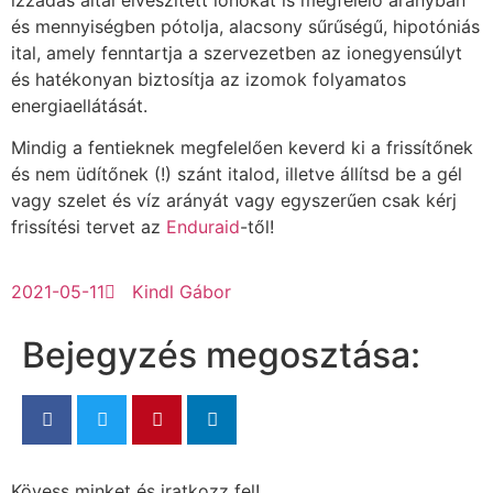
és mennyiségben pótolja, alacsony sűrűségű, hipotóniás
ital, amely fenntartja a szervezetben az ionegyensúlyt
és hatékonyan biztosítja az izomok folyamatos
energiaellátását.
Mindig a fentieknek megfelelően keverd ki a frissítőnek
és nem üdítőnek (!) szánt italod, illetve állítsd be a gél
vagy szelet és víz arányát vagy egyszerűen csak kérj
frissítési tervet az
Enduraid
-től!
2021-05-11
Kindl Gábor
Bejegyzés megosztása:
Kövess minket és iratkozz fel!