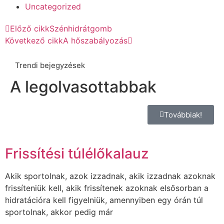
Uncategorized
Előző cikk
Szénhidrátgomb
Következő cikk
A hőszabályozás
Trendi bejegyzések
A legolvasottabbak
Továbbiak!
Frissítési túlélőkalauz
Akik sportolnak, azok izzadnak, akik izzadnak azoknak
frissíteniük kell, akik frissítenek azoknak elsősorban a
hidratációra kell figyelniük, amennyiben egy órán túl
sportolnak, akkor pedig már