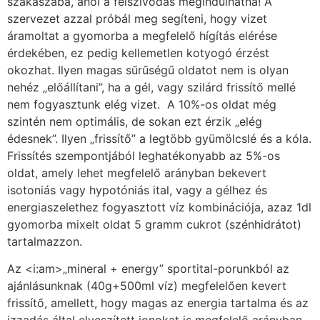
szakaszába, ahol a felszívódás megindulhatna! A
szervezet azzal próbál meg segíteni, hogy vizet
áramoltat a gyomorba a megfelelő hígítás elérése
érdekében, ez pedig kellemetlen kotyogó érzést
okozhat. Ilyen magas sűrűségű oldatot nem is olyan
nehéz „előállítani”, ha a gél, vagy szilárd frissítő mellé
nem fogyasztunk elég vizet. A 10%-os oldat még
szintén nem optimális, de sokan ezt érzik „elég
édesnek”. Ilyen „frissítő” a legtöbb gyümölcslé és a kóla.
Frissítés szempontjából leghatékonyabb az 5%-os
oldat, amely lehet megfelelő arányban bekevert
isotoniás vagy hypotóniás ital, vagy a gélhez és
energiaszelethez fogyasztott víz kombinációja, azaz 1dl
gyomorba mixelt oldat 5 gramm cukrot (szénhidrátot)
tartalmazzon.
Az <i:am>„mineral + energy” sportital-porunkból az
ajánlásunknak (40g+500ml víz) megfelelően kevert
frissítő, amellett, hogy magas az energia tartalma és az
izzadás által elveszített ionokat is megfelelő arányban