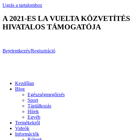
Ugrás a tartalomhoz
A 2021-ES LA VUELTA KÖZVETÍTÉS
HIVATALOS TÁMOGATÓJA
Bejelentkezés/Regisztráció
Kezdőlap
Blog
Egészségmegőrzés
Sport
Táplálkozás
Hírek
Egyéb
Termékekről
Videók
Információk
Rólunk