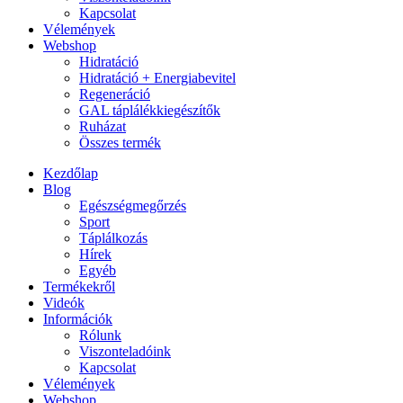
Kapcsolat
Vélemények
Webshop
Hidratáció
Hidratáció + Energiabevitel
Regeneráció
GAL táplálékkiegészítők
Ruházat
Összes termék
Kezdőlap
Blog
Egészségmegőrzés
Sport
Táplálkozás
Hírek
Egyéb
Termékekről
Videók
Információk
Rólunk
Viszonteladóink
Kapcsolat
Vélemények
Webshop