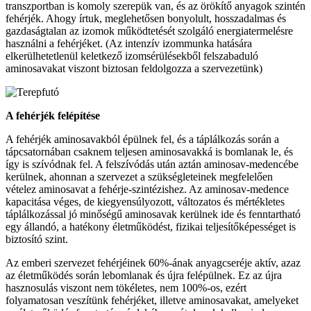
transzportban is komoly szerepük van, és az örökítő anyagok szintén
fehérjék. Ahogy írtuk, meglehetősen bonyolult, hosszadalmas és
gazdaságtalan az izomok működtetését szolgáló energiatermelésre
használni a fehérjéket. (Az intenzív izommunka hatására
elkerülhetetlenül keletkező izomsérülésekből felszabaduló
aminosavakat viszont biztosan feldolgozza a szervezetünk)
A fehérjék felépítése
A fehérjék aminosavakból épülnek fel, és a táplálkozás során a
tápcsatornában csaknem teljesen aminosavakká is bomlanak le, és
így is szívódnak fel. A felszívódás után aztán aminosav-medencébe
kerülnek, ahonnan a szervezet a szükségleteinek megfelelően
vételez aminosavat a fehérje-szintézishez. Az aminosav-medence
kapacitása véges, de kiegyensúlyozott, változatos és mértékletes
táplálkozással jó minőségű aminosavak kerülnek ide és fenntartható
egy állandó, a hatékony életműködést, fizikai teljesítőképességet is
biztosító szint.
Az emberi szervezet fehérjéinek 60%-ának anyagcseréje aktív, azaz
az életműködés során lebomlanak és újra felépülnek. Ez az újra
hasznosulás viszont nem tökéletes, nem 100%-os, ezért
folyamatosan veszítünk fehérjéket, illetve aminosavakat, amelyeket