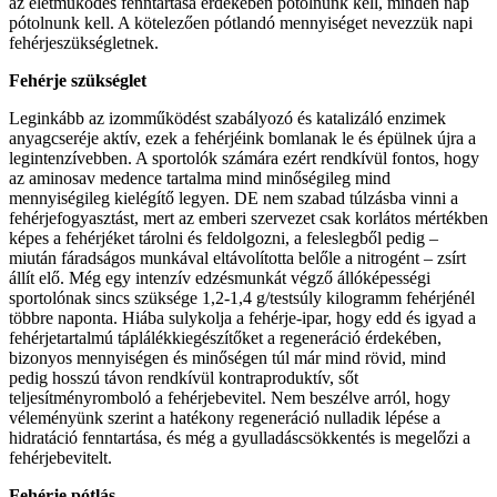
az életműködés fenntartása érdekében pótolnunk kell, minden nap
pótolnunk kell. A kötelezően pótlandó mennyiséget nevezzük napi
fehérjeszükségletnek.
Fehérje szükséglet
Leginkább az izomműködést szabályozó és katalizáló enzimek
anyagcseréje aktív, ezek a fehérjéink bomlanak le és épülnek újra a
legintenzívebben. A sportolók számára ezért rendkívül fontos, hogy
az aminosav medence tartalma mind minőségileg mind
mennyiségileg kielégítő legyen. DE nem szabad túlzásba vinni a
fehérjefogyasztást, mert az emberi szervezet csak korlátos mértékben
képes a fehérjéket tárolni és feldolgozni, a feleslegből pedig –
miután fáradságos munkával eltávolította belőle a nitrogént – zsírt
állít elő. Még egy intenzív edzésmunkát végző állóképességi
sportolónak sincs szüksége 1,2-1,4 g/testsúly kilogramm fehérjénél
többre naponta. Hiába sulykolja a fehérje-ipar, hogy edd és igyad a
fehérjetartalmú táplálékkiegészítőket a regeneráció érdekében,
bizonyos mennyiségen és minőségen túl már mind rövid, mind
pedig hosszú távon rendkívül kontraproduktív, sőt
teljesítményromboló a fehérjebevitel. Nem beszélve arról, hogy
véleményünk szerint a hatékony regeneráció nulladik lépése a
hidratáció fenntartása, és még a gyulladáscsökkentés is megelőzi a
fehérjebevitelt.
Fehérje pótlás