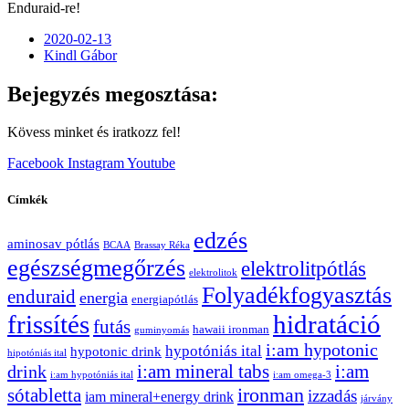
Enduraid-re!
2020-02-13
Kindl Gábor
Bejegyzés megosztása:
Kövess minket és iratkozz fel!
Facebook
Instagram
Youtube
Címkék
edzés
aminosav pótlás
BCAA
Brassay Réka
egészségmegőrzés
elektrolitpótlás
elektrolitok
Folyadékfogyasztás
enduraid
energia
energiapótlás
hidratáció
frissítés
futás
hawaii ironman
guminyomás
i:am hypotonic
hypotóniás ital
hypotonic drink
hipotóniás ital
i:am mineral tabs
i:am
drink
i:am hypotóniás ital
i:am omega-3
ironman
sótabletta
izzadás
iam mineral+energy drink
járvány