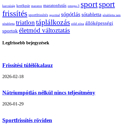
sport
sport
maratonfutás
kerékpár
karcsúság
maraton
omega-3
frissítés
sópótlás
sótabletta
sportfrissítés
sportital
sótabletta iam
táplálkozás
triatlon
állóképességi
sótabletta
zöld zóna
életmód változtatás
sportok
Legfrissebb bejegyzések
Frissítési túlélőkalauz
2026-02-18
Nátriumpótlás nélkül nincs teljesítmény
2026-01-29
Sportfrissítés röviden