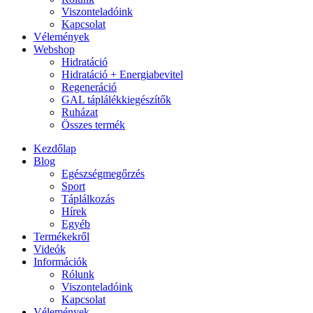
Viszonteladóink
Kapcsolat
Vélemények
Webshop
Hidratáció
Hidratáció + Energiabevitel
Regeneráció
GAL táplálékkiegészítők
Ruházat
Összes termék
Kezdőlap
Blog
Egészségmegőrzés
Sport
Táplálkozás
Hírek
Egyéb
Termékekről
Videók
Információk
Rólunk
Viszonteladóink
Kapcsolat
Vélemények