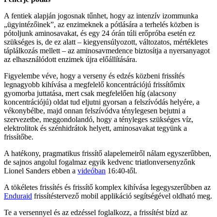
A fentiek alapján jogosnak tűnhet, hogy az intenzív izommunka
„ügyintézőinek”, az enzimeknek a pótlására a terhelés közben is
pótoljunk aminosavakat, és egy 24 órán túli erőpróba esetén ez
szükséges is, de ez alatt – kiegyensúlyozott, változatos, mértékletes
táplálkozás mellett – az aminosavmedence biztosítja a nyersanyagot
az elhasználódott enzimek újra előállítására.
Figyelembe véve, hogy a verseny és edzés közbeni frissítés
legnagyobb kihívása a megfelelő koncentrációjú frissítőmix
gyomorba juttatása, mert csak megfelelően híg (alacsony
koncentrációjú) oldat tud eljutni gyorsan a felszívódás helyére, a
vékonybélbe, majd onnan felszívódva ténylegesen bejutni a
szervezetbe, meggondolandó, hogy a tényleges szükséges víz,
elektrolitok és szénhidrátok helyett, aminosavakat tegyünk a
frissítőbe.
A hatékony, pragmatikus frissítő alapelemeiről nálam egyszerűbben,
de sajnos angolul fogalmaz egyik kedvenc triatlonversenyzőnk
Lionel Sanders ebben a
videóban
16:40-től.
A tökéletes frissítés és frissítő komplex kihívása legegyszerűbben az
Enduraid
frissítéstervező mobil applikáció segítségével oldható meg.
Te a versennyel és az edzéssel foglalkozz, a frissítést bízd az