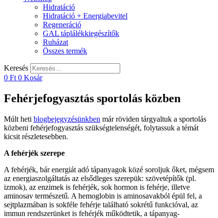
Hidratáció
Hidratáció + Energiabevitel
Regeneráció
GAL táplálékkiegészítők
Ruházat
Összes termék
Keresés
0
Ft
0
Kosár
Fehérjefogyasztás sportolás közben
Múlt heti
blogbejegyzésünkben
már röviden tárgyaltuk a sportolás
közbeni fehérjefogyasztás szükségtelenségét, folytassuk a témát
kicsit részletesebben.
A fehérjék szerepe
A fehérjék, bár energiát adó tápanyagok közé soroljuk őket, mégsem
az energiaszolgáltatás az elsődleges szerepük: szövetépítők (pl.
izmok), az enzimek is fehérjék, sok hormon is fehérje, illetve
aminosav természetű. A hemoglobin is aminosavakból épül fel, a
sejtplazmában is sokféle fehérje található sokrétű funkcióval, az
immun rendszerünket is fehérjék működtetik, a tápanyag-