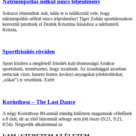
Nátriumpótlás nélkül nincs teljesítmény
Sokszor elmondtuk már, talán te is találkoztál vele, hogy
nátriumpótlás nélkül nincs teljesítmény! Tiger Zoltán sporttársunkon
keresztül jutottunk el Drabik Krisztina írásáshoz a nátriumról.
Kriszta,
Sportfrissítés röviden
Sport közben a megfelelő frissítés kulcsfontosságú Amikor
sportolunk, természetes, hogy izzadunk. Az izzadsággal azonban
nemcsak vizet, hanem fontos ásványi anyagokat (elektrolitokat,
„sókat”) is veszítünk. Ezért
Korinthosz – The Last Dance
A négy Korinthosz 80-amnál mindig kitűztem magamnak célidőnek
a 8 órát, de az első háromnál sehogy sem jött össze (9:21, 9:21,
8:54). Negyedik alkalommal az