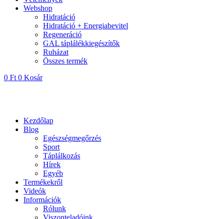
Webshop
Hidratáció
Hidratáció + Energiabevitel
Regeneráció
GAL táplálékkiegészítők
Ruházat
Összes termék
0
Ft
0
Kosár
Kezdőlap
Blog
Egészségmegőrzés
Sport
Táplálkozás
Hírek
Egyéb
Termékekről
Videók
Információk
Rólunk
Viszonteladóink