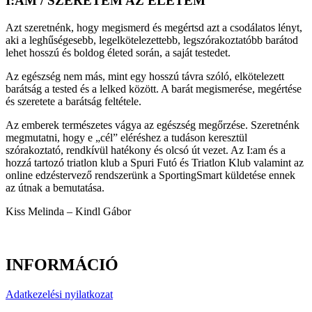
I:AM / SZERETEM AZ ÉLETEM
Azt szeretnénk, hogy megismerd és megértsd azt a csodálatos lényt,
aki a leghűségesebb, legelkötelezettebb, legszórakoztatóbb barátod
lehet hosszú és boldog életed során, a saját testedet.
Az egészség nem más, mint egy hosszú távra szóló, elkötelezett
barátság a tested és a lelked között. A barát megismerése, megértése
és szeretete a barátság feltétele.
Az emberek természetes vágya az egészség megőrzése. Szeretnénk
megmutatni, hogy e „cél” eléréshez a tudáson keresztül
szórakoztató, rendkívül hatékony és olcsó út vezet. Az I:am és a
hozzá tartozó triatlon klub a Spuri Futó és Triatlon Klub valamint az
online edzéstervező rendszerünk a SportingSmart küldetése ennek
az útnak a bemutatása.
Kiss Melinda – Kindl Gábor
INFORMÁCIÓ
Adatkezelési nyilatkozat