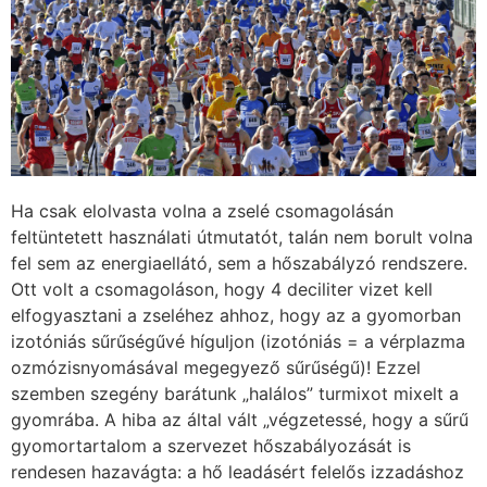
Ha csak elolvasta volna a zselé csomagolásán
feltüntetett használati útmutatót, talán nem borult volna
fel sem az energiaellátó, sem a hőszabályzó rendszere.
Ott volt a csomagoláson, hogy 4 deciliter vizet kell
elfogyasztani a zseléhez ahhoz, hogy az a gyomorban
izotóniás sűrűségűvé híguljon (izotóniás = a vérplazma
ozmózisnyomásával megegyező sűrűségű)! Ezzel
szemben szegény barátunk „halálos” turmixot mixelt a
gyomrába. A hiba az által vált „végzetessé, hogy a sűrű
gyomortartalom a szervezet hőszabályozását is
rendesen hazavágta: a hő leadásért felelős izzadáshoz