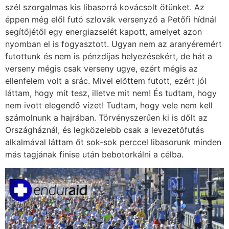
szél szorgalmas kis libasorrá kovácsolt ötünket. Az
éppen még elől futó szlovák versenyző a Petőfi hídnál
segítőjétől egy energiazselét kapott, amelyet azon
nyomban el is fogyasztott. Ugyan nem az aranyéremért
futottunk és nem is pénzdíjas helyezésekért, de hát a
verseny mégis csak verseny ugye, ezért mégis az
ellenfelem volt a srác. Mivel előttem futott, ezért jól
láttam, hogy mit tesz, illetve mit nem! És tudtam, hogy
nem ivott elegendő vizet! Tudtam, hogy vele nem kell
számolnunk a hajrában. Törvényszerűen ki is dőlt az
Országháznál, és legközelebb csak a levezetőfutás
alkalmával láttam őt sok-sok perccel libasorunk minden
más tagjának finise után bebotorkálni a célba.