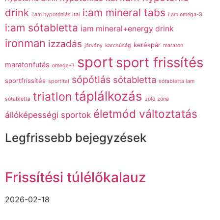
drink
i:am mineral tabs
i:am hypotóniás ital
i:am omega-3
i:am sótabletta
iam mineral+energy drink
ironman
izzadás
kerékpár
járvány
karcsúság
maraton
sport
sport frissítés
maratonfutás
omega-3
sópótlás
sótabletta
sportfrissítés
sportital
sótabletta iam
táplálkozás
triatlon
sótabletta
zöld zóna
életmód változtatás
állóképességi sportok
Legfrissebb bejegyzések
Frissítési túlélőkalauz
2026-02-18