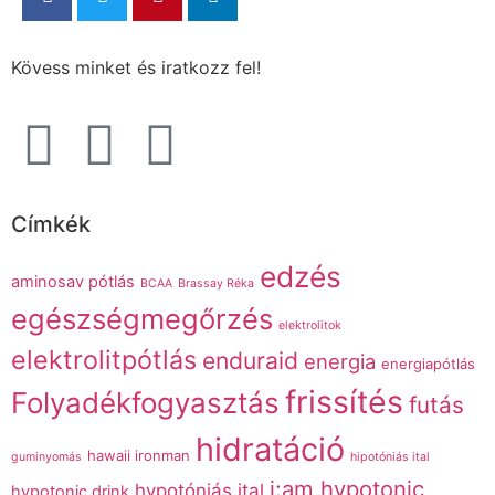
Kövess minket és iratkozz fel!
Címkék
edzés
aminosav pótlás
BCAA
Brassay Réka
egészségmegőrzés
elektrolitok
elektrolitpótlás
enduraid
energia
energiapótlás
frissítés
Folyadékfogyasztás
futás
hidratáció
hawaii ironman
guminyomás
hipotóniás ital
i:am hypotonic
hypotóniás ital
hypotonic drink