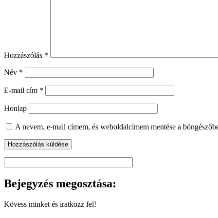
Hozzászólás
*
Név
*
E-mail cím
*
Honlap
A nevem, e-mail címem, és weboldalcímem mentése a böngészőb
Bejegyzés megosztása:
Kövess minket és iratkozz fel!