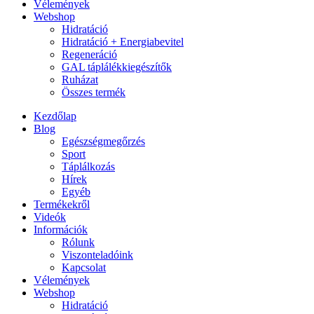
Vélemények
Webshop
Hidratáció
Hidratáció + Energiabevitel
Regeneráció
GAL táplálékkiegészítők
Ruházat
Összes termék
Kezdőlap
Blog
Egészségmegőrzés
Sport
Táplálkozás
Hírek
Egyéb
Termékekről
Videók
Információk
Rólunk
Viszonteladóink
Kapcsolat
Vélemények
Webshop
Hidratáció