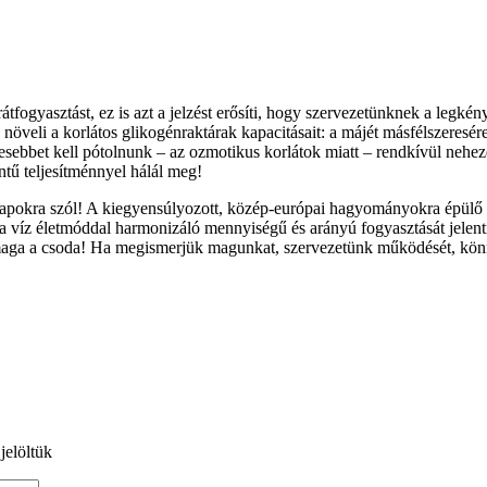
tfogyasztást, ez is azt a jelzést erősíti, hogy szervezetünknek a legk
öveli a korlátos glikogénraktárak kapacitásait: a májét másfélszeresé
esebbet kell pótolnunk – az ozmotikus korlátok miatt – rendkívül nehez
ntű teljesítménnyel hálál meg!
m napokra szól! A kiegyensúlyozott, közép-európai hagyományokra épülő 
a víz életmóddal harmonizáló mennyiségű és arányú fogyasztását jelent
aga a csoda! Ha megismerjük magunkat, szervezetünk működését, könn
jelöltük