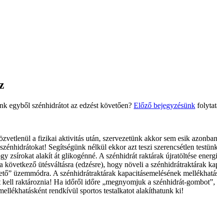
z
tunk egyből szénhidrátot az edzést követően?
Előző bejegyzésünk
folytat
özvetlenül a fizikai aktivitás után, szervezetünk akkor sem esik azonb
zénhidrátokat! Segítségünk nélkül ekkor azt teszi szerencsétlen testünk,
y zsírokat alakít át glikogénné. A szénhidrát raktárak újratöltése energi
a következő ütésváltásra (edzésre), hogy növeli a szénhidrátraktárak ka
gető” üzemmódra. A szénhidrátraktárak kapacitásemelésének mellékhatása 
ot kell raktároznia! Ha időről időre „megnyomjuk a szénhidrát-gombot”,
llékhatásként rendkívül sportos testalkatot alakíthatunk ki!