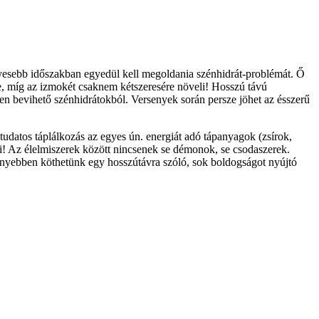
ényesebb időszakban egyedül kell megoldania szénhidrát-problémát. Ő
re, míg az izmokét csaknem kétszeresére növeli! Hosszú távú
en bevihető szénhidrátokból. Versenyek során persze jöhet az ésszerű
tudatos táplálkozás az egyes ún. energiát adó tápanyagok (zsírok,
i! Az élelmiszerek között nincsenek se démonok, se csodaszerek.
yebben köthetünk egy hosszútávra szóló, sok boldogságot nyújtó