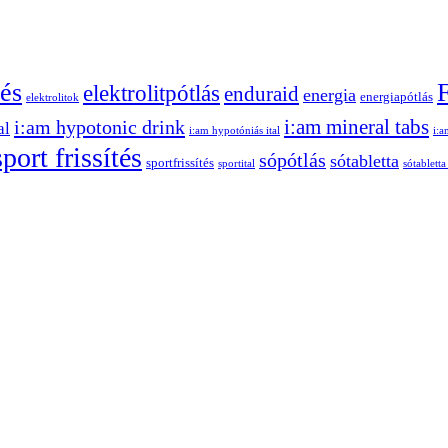
és
elektrolitpótlás
enduraid
energia
energiapótlás
elektrolitok
i:am mineral tabs
i:am hypotonic drink
al
i:am hypotóniás ital
i:
sport frissítés
sópótlás
sótabletta
sportfrissítés
sportital
sótabletta