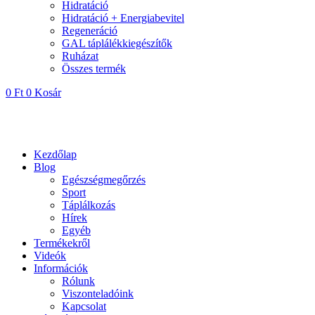
Hidratáció
Hidratáció + Energiabevitel
Regeneráció
GAL táplálékkiegészítők
Ruházat
Összes termék
0
Ft
0
Kosár
Kezdőlap
Blog
Egészségmegőrzés
Sport
Táplálkozás
Hírek
Egyéb
Termékekről
Videók
Információk
Rólunk
Viszonteladóink
Kapcsolat