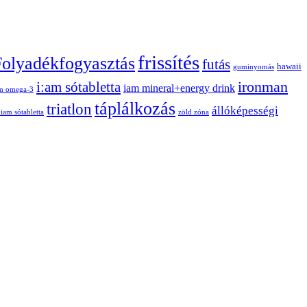
frissítés
Folyadékfogyasztás
futás
hawaii
guminyomás
ironman
i:am sótabletta
iam mineral+energy drink
am omega-3
táplálkozás
triatlon
állóképességi
 iam sótabletta
zöld zóna