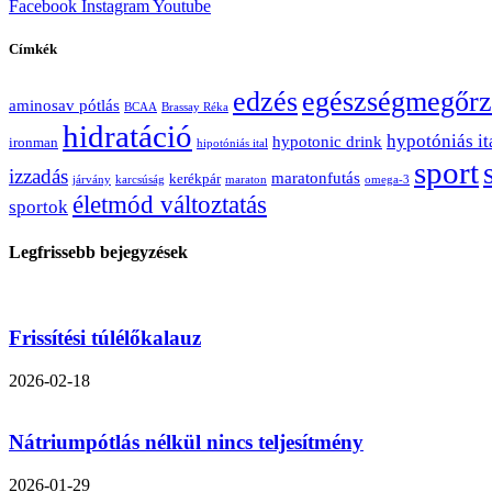
Facebook
Instagram
Youtube
Címkék
edzés
egészségmegőrz
aminosav pótlás
BCAA
Brassay Réka
hidratáció
hypotóniás it
hypotonic drink
ironman
hipotóniás ital
sport
izzadás
maratonfutás
kerékpár
járvány
karcsúság
maraton
omega-3
életmód változtatás
sportok
Legfrissebb bejegyzések
Frissítési túlélőkalauz
2026-02-18
Nátriumpótlás nélkül nincs teljesítmény
2026-01-29