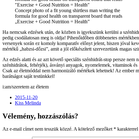
Concept photo of a fit young shirtless man writing the
formula for good health on transparent board that reads
„Exercise + Good Nutrition = Health”
Ha nemcsak edzések után, de közben is igyekszünk kerülni a szénhidrá
pedig csodálatosan meg is oldja! Pihenőidőben döbbenetes mértékben n
versenyek során ez komoly komparatív előnyt jelent, hiszen jóval kev
mértékű „habzsi-dőzsi”, amit a jól előkészített szervezetünk magas szi
Az edzés alatti és az azt követő speciális szénhidrát-stop persze ne
szénhidrátok, fehérjék), ásványi anyagok, nyomelemek, vitaminok és 
Csak az életmóddal nem harmonizáló mértékek lehetnek! Az ember m
barátságot saját testünkkel!
i:am/szeretem az életem
2015-11-20
Kiss Melinda
Vélemény, hozzászólás?
Az e-mail címet nem tesszük közzé.
A kötelező mezőket
*
karakterrel 