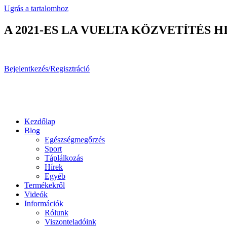
Ugrás a tartalomhoz
A 2021-ES LA VUELTA KÖZVETÍTÉS
Bejelentkezés/Regisztráció
Kezdőlap
Blog
Egészségmegőrzés
Sport
Táplálkozás
Hírek
Egyéb
Termékekről
Videók
Információk
Rólunk
Viszonteladóink