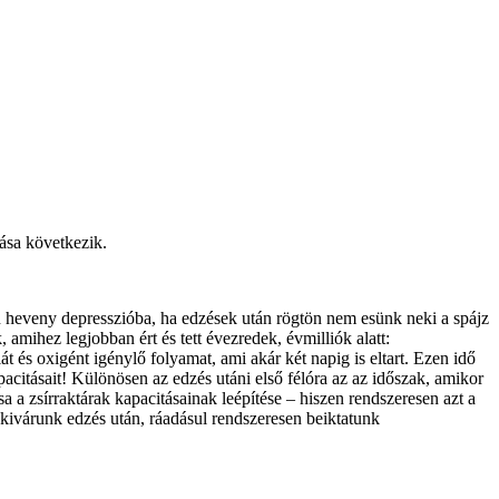
ása következik.
an heveny depresszióba, ha edzések után rögtön nem esünk neki a spájz
 amihez legjobban ért és tett évezredek, évmilliók alatt:
át és oxigént igénylő folyamat, ami akár két napig is eltart. Ezen idő
pacitásait! Különösen az edzés utáni első félóra az az időszak, amikor
a zsírraktárak kapacitásainak leépítése – hiszen rendszeresen azt a
 kivárunk edzés után, ráadásul rendszeresen beiktatunk