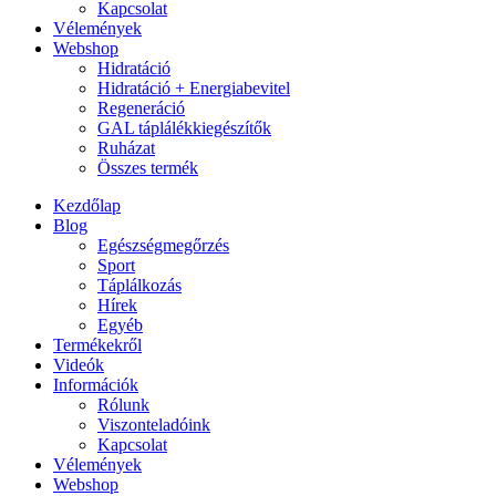
Kapcsolat
Vélemények
Webshop
Hidratáció
Hidratáció + Energiabevitel
Regeneráció
GAL táplálékkiegészítők
Ruházat
Összes termék
Kezdőlap
Blog
Egészségmegőrzés
Sport
Táplálkozás
Hírek
Egyéb
Termékekről
Videók
Információk
Rólunk
Viszonteladóink
Kapcsolat
Vélemények
Webshop