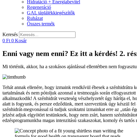
Hidratáció + Energiabevitel
Regeneráció
GAL táplálékkiegészítők
Ruházat
Összes termék
Keresés
0
Ft
0
Kosár
Enni vagy nem enni? Ez itt a kérdés! 2. rés
Mi történik, akkor, ha a szokásos ajánlással ellentétben nem fogyasz
Tehát annak ellenére, hogy izmaink rendkívül éhesek a szénhidrátra k
tartalmának és nem pótoljuk azonnal a testmozgás során elfogyasztott s
alkalmazkodik! A szénhidrát veszteség vészhelyzetét úgy hárítja el, hog
alatt is fogyunk, és persze edződünk, mert szerveztünk úgy készül fel 
szénhidrát-megvonással rá tudjuk szoktatni izmainkat erre az „után é
jelzést adjuk elgyötört testünknek, hogy nem zsírt, hanem szénhidrát
edzésprogramunkba magas intenzitású szakaszokat, komoly és tartós me