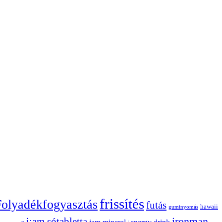
frissítés
Folyadékfogyasztás
futás
hawaii
guminyomás
ironman
i:am sótabletta