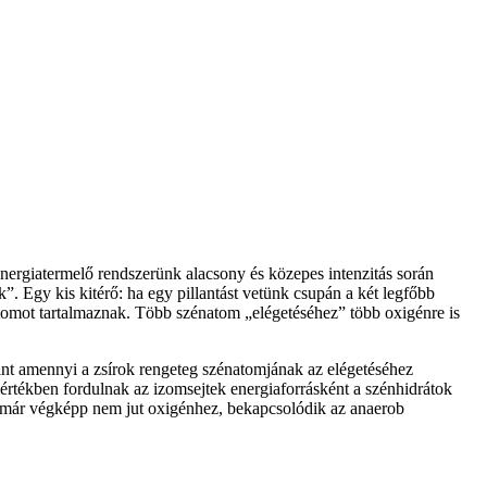
energiatermelő rendszerünk alacsony és közepes intenzitás során
. Egy kis kitérő: ha egy pillantást vetünk csupán a két legfőbb
natomot tartalmaznak. Több szénatom „elégetéséhez” több oxigénre is
int amennyi a zsírok rengeteg szénatomjának az elégetéséhez
értékben fordulnak az izomsejtek energiaforrásként a szénhidrátok
jt már végképp nem jut oxigénhez, bekapcsolódik az anaerob