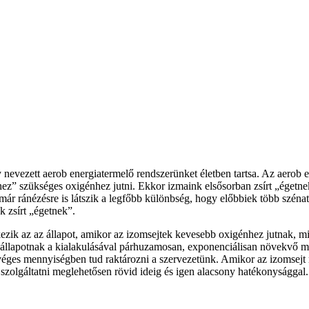
 nevezett aerob energiatermelő rendszerünket életben tartsa. Az aerob 
” szükséges oxigénhez jutni. Ekkor izmaink elsősorban zsírt „égetnek”
, már ránézésre is látszik a legfőbb különbség, hogy előbbiek több szé
k zsírt „égetnek”.
ezik az az állapot, amikor az izomsejtek kevesebb oxigénhez jutnak, m
s állapotnak a kialakulásával párhuzamosan, exponenciálisan növekvő m
ak véges mennyiségben tud raktározni a szervezetünk. Amikor az izomse
 szolgáltatni meglehetősen rövid ideig és igen alacsony hatékonysággal.