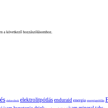
en a következő hozzászólásomhoz.
és
elektrolitpótlás
enduraid
energia
energiapótlás
elektrolitok
i:am mineral tabs
i:am hypotonic drink