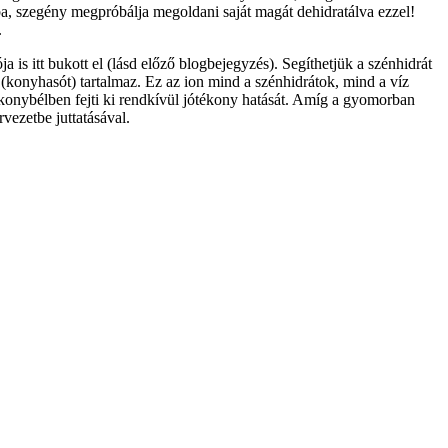
kba, szegény megpróbálja megoldani saját magát dehidratálva ezzel!
.
a is itt bukott el (lásd előző blogbejegyzés). Segíthetjük a szénhidrát
t (konyhasót) tartalmaz. Ez az ion mind a szénhidrátok, mind a víz
vékonybélben fejti ki rendkívül jótékony hatását. Amíg a gyomorban
vezetbe juttatásával.