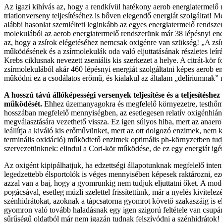
Az igazi kihívás az, hogy a rendkívül hatékony aerob energiatermelő re
triatlonverseny teljesítéséhez is bőven elegendő energiát szolgáltat! 
alábbi hasonlat szemlélteti leginkább az egyes energiatermelő rends
molekulából az aerob energiatermelő rendszerünk már 38 lépésnyi energ
az, hogy a zsírok elégetéséhez nemcsak oxigénre van szükség! „A zsír
működésének és a zsírmolekulák oda való eljuttatásának részletes leí
Krebs ciklusnak nevezett zseniális kis szerkezet a helye. A citrát-kör
zsírmolekulából akár 460 lépésnyi energiát szolgáltatni képes aerob e
működni ez a csodálatos erőmű, és kialakul az általam „delíriumnak” ne
A hosszú távú állóképességi versenyek teljesítése és a teljesítés
működését.
Ehhez üzemanyagokra és megfelelő környezetre, testhőmé
hosszában megfelelő mennyiségben, az esetlegesen relatív oxigénhián
megválasztására vezethető vissza. Ez igen súlyos hiba, mert az anae
leállítja a kiváló kis erőművünket, mert az ott dolgozó enzimek, nem 
terminális oxidáció) működtető enzimek optimális ph-környzetben tudjá
szervezetünknek: elindul a Cori-kör működése, de ez egy energiát igé
Az oxigént kipipálhatjuk, ha edzettségi állapotunknak megfelelő inten
legedzettebb élsportolók is véges mennyisében képesek raktározni, e
azzal van a baj, hogy a gyomrunkig nem tudjuk eljuttatni őket. A mo
pogácsával, esetleg müzli szelettel frissítettünk, már a nyelés kivitele
szénhidrátokat, azoknak a tápcsatorna gyomrot követő szakaszáig is e
gyomron való tovább haladásnak egy igen szigorú feltétele van csu
sűrűségű oldatból már nem igazán tudnak felszívódni a szénhidrátok! 