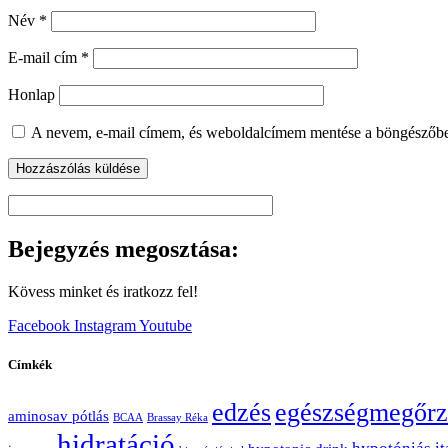
Név
*
E-mail cím
*
Honlap
A nevem, e-mail címem, és weboldalcímem mentése a böngészőb
Bejegyzés megosztása:
Kövess minket és iratkozz fel!
Facebook
Instagram
Youtube
Címkék
edzés
egészségmegőrz
aminosav pótlás
BCAA
Brassay Réka
hidratáció