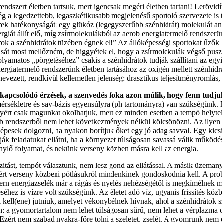
ndszert életben tartsuk, mert igencsak megéri életben tartani! Lerövidí
Még a legedzettebb, legaszkétikusabb megjelenésű sportoló szervezete is 
zerek hatékonyságát: egy glükóz (legegyszerűbb szénhidrát) molekulát 
iát állít elő, míg zsírmolekulákból az aerob energiatermelő rendszerün
ok a szénhidrátok tüzében égnek el!” Az állóképességi sportokat űzők bi
rását most mellőzném, de higgyétek el, hogy a zsírmolekulák végső pusz
 folyamatos „pörgetéséhez” csakis a szénhidrátok tudják szállítani az eg
nergiatermelő rendszerünk életben tartásához az oxigén mellett szénhid
vezett, rendkívül kellemetlen jelenség: drasztikus teljesítményromlás, s
hez kapcsolódó érzések, a szenvedés foka azon múlik, hogy fenn tud
rsékletre és sav-bázis egyensúlyra (ph tartományra) van szükségünk. N
yért csak magunkat okolhatjuk, mert ez minden esetben a tempó helytel
rob rendszerből nem lehet következmények nélkül kölcsönözni. Az ilyen
képesek dolgozni, ha nyakon borítjuk őket egy jó adag savval. Egy kics
k feladatukat ellátni, ha a környezet túlságosan savassá válik működésü
nylő folyamat, és nekünk verseny közben másra kell az energia.
zitást, tempót választunk, nem lesz gond az ellátással. A másik üzemany
zért verseny közbeni pótlásukról mindenkinek gondoskodnia kell. A pr
dern energiazselék már a rágás és nyelés nehézségétől is megkímélnek
zéséhez is vízre volt szükségünk. Az életet adó víz, ugyanis frissítés köz
l kell(ene) jutniuk, amelyet vékonybélnek hívnak, ahol a szénhidrátok 
pán: a gyomortartalom nem lehet túlságosan sűrű, nem lehet a vérpla
Ezért nem szabad nyakra-főre tolni a szeletet, zselét. A gyomrunk nem e