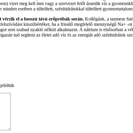
áson) vizet meg kell inni vagy a szervezet felől áramlik víz a gyomrun
inden esetben a túltelített, szénhidrátokkal túltelített gyomortartalom
tt vérzik el a hosszú távú erőpróbák során.
Kollégánk, a tanmese futój
os felszívódási küszöbértéket, ha a frissítő megfelelő mennyiségű Na+ -o
nyagot sem szabad nyakló nélkül alkalmazni. A nátrium is elsősorban a 
zán tud segíteni az életet adó víz és az energiát adó szénhidrátok szer
jelöltük