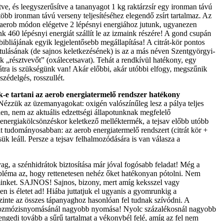
tve, és leegyszerűsítve a tananyagot 1 kg raktárzsír egy ironman távú
több ironman távú verseny teljesítéséhez elegendő zsírt tartalmaz. Az
anaerob módon elégetve 2 lépésnyi energiához jutunk, ugyanezen
k 460 lépésnyi energiát szállít le az izmaink részére! A gond csupán
bliájának egyik legjelentősebb megállapítása! A citrát-kör pontos
tulásának (de sajnos keletkezésének) is az a más néven Szentgyörgyi-
yik „résztvevőt” (oxálecetsavat). Tehát a rendkívül hatékony, egy
rátra is szükségünk van! Akár előbbi, akár utóbbi elfogy, megszűnik
zédelgés, rosszullét.
juk-e tartani az aerob energiatermelő rendszer hatékony
ézzük az üzemanyagokat: oxigén valószínűleg lesz a pálya teljes
en, nem az aktuális edzettségi állapotunknak megfelelő
 energiakölcsönzéskor keletkező melléktermék, a tejsav előbb utóbb
it tudományosabban: az aerob energiatermelő rendszert (citrát kör +
k leáll. Persze a tejsav felhalmozódására is van válasza a
ag, a szénhidrátok biztosítása már jóval fogósabb feladat! Még a
obléma az, hogy rettenetesen nehéz őket hatékonyan pótolni. Nem
 minket. SAJNOS! Sajnos, bizony, mert amíg keksszel vagy
ben is életet ad! Hiába juttatjuk el ugyanis a gyomrunkig a
szinte az összes tápanyaghoz hasonlóan fel tudnak szívódni. A
zma ozmózisnyomásánál nagyobb nyomása! Nyolc százalékosnál nagyobb
ngedi tovább a sűrű tartalmat a vékonybél felé, amíg az fel nem