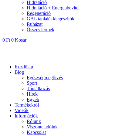
Hidratáció
Hidratáció + Energiabevitel
Regeneráció
GAL táplálékkiegészítők
Ruházat
Összes termék
0
Ft
0
Kosár
Kezdőlap
Blog
Egészségmegőrzés
Sport
Táplálkozás
Hírek
Egyéb
Termékekről
Videók
Információk
Rólunk
Viszonteladóink
Kapcsolat