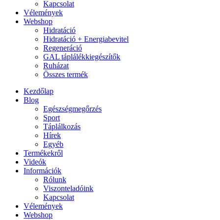
Kapcsolat
Vélemények
Webshop
Hidratáció
Hidratáció + Energiabevitel
Regeneráció
GAL táplálékkiegészítők
Ruházat
Összes termék
Kezdőlap
Blog
Egészségmegőrzés
Sport
Táplálkozás
Hírek
Egyéb
Termékekről
Videók
Információk
Rólunk
Viszonteladóink
Kapcsolat
Vélemények
Webshop