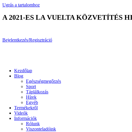
Ugrás a tartalomhoz
A 2021-ES LA VUELTA KÖZVETÍTÉS
Bejelentkezés/Regisztráció
Kezdőlap
Blog
Egészségmegőrzés
Sport
Táplálkozás
Hírek
Egyéb
Termékekről
Videók
Információk
Rólunk
Viszonteladóink