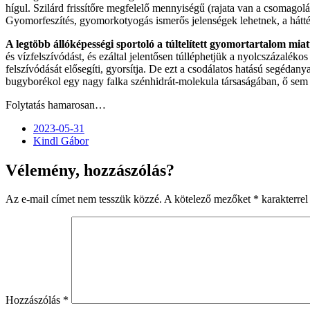
hígul. Szilárd frissítőre megfelelő mennyiségű (rajata van a csomagol
Gyomorfeszítés, gyomorkotyogás ismerős jelenségek lehetnek, a háttér m
A legtöbb állóképességi sportoló a túltelített gyomortartalom mia
és vízfelszívódást, és ezáltal jelentősen túlléphetjük a nyolcszázalék
felszívódását elősegíti, gyorsítja. De ezt a csodálatos hatású segéda
bugyborékol egy nagy falka szénhidrát-molekula társaságában, ő sem iga
Folytatás hamarosan…
2023-05-31
Kindl Gábor
Vélemény, hozzászólás?
Az e-mail címet nem tesszük közzé.
A kötelező mezőket
*
karakterrel 
Hozzászólás
*