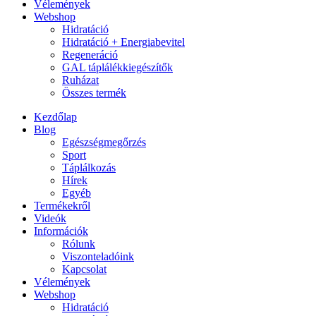
Vélemények
Webshop
Hidratáció
Hidratáció + Energiabevitel
Regeneráció
GAL táplálékkiegészítők
Ruházat
Összes termék
Kezdőlap
Blog
Egészségmegőrzés
Sport
Táplálkozás
Hírek
Egyéb
Termékekről
Videók
Információk
Rólunk
Viszonteladóink
Kapcsolat
Vélemények
Webshop
Hidratáció