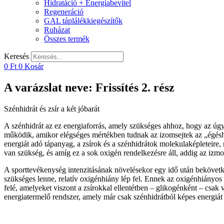
Hidratáció + Energiabevitel
Regeneráció
GAL táplálékkiegészítők
Ruházat
Összes termék
Keresés
0
Ft
0
Kosár
A varázslat neve: Frissítés 2. rész
Szénhidrát és zsír a két jóbarát
A szénhidrát az ez energiaforrás, amely szükséges ahhoz, hogy az úgy
működik, amikor elégséges mértékben tudnak az izomsejtek az „égéshez
energiát adó tápanyag, a zsírok és a szénhidrátok molekulaképleteire
van szükség, és amíg ez a sok oxigén rendelkezésre áll, addig az izmo
A sporttevékenység intenzitásának növelésekor egy idő után bekövetk
szükséges lenne, relatív oxigénhiány lép fel. Ennek az oxigénhiányo
felé, amelyeket viszont a zsírokkal ellentétben – glikogénként – cs
energiatermelő rendszer, amely már csak szénhidrátból képes energiát