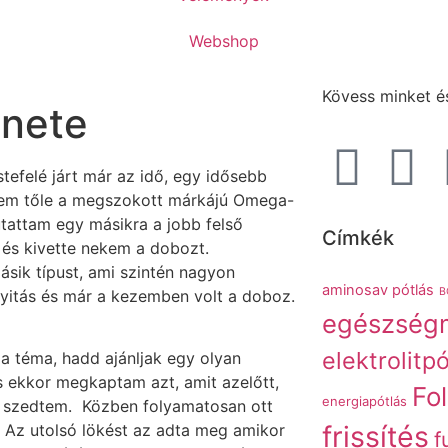
Webshop
Kövess minket és
énete
tefelé járt már az idő, egy idősebb
rtem tőle a megszokott márkájú Omega-
tattam egy másikra a jobb felső
Címkék
t és kivette nekem a dobozt.
sik típust, ami szintén nagyon
aminosav pótlás
B
 nyitás és már a kezemben volt a doboz.
egészség
elektrolitpó
a téma, hadd ajánljak egy olyan
 ekkor megkaptam azt, amit azelőtt,
Fo
energiapótlás
 szedtem. Közben folyamatosan ott
frissítés
k. Az utolsó lökést az adta meg amikor
f