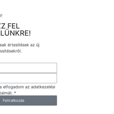
z!
Z FEL
ELÜNKRE!
ak értesítések az új
ssítésekről.
s elfogadom az adatkezelési
talmát. *
Feliratkozás