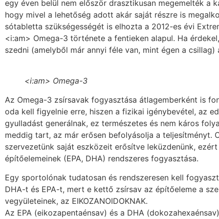
egy éven belül nem először drasztikusan megemelték a ka
hogy mivel a lehetőség adott akár saját részre is mega
sótabletta szükségességét is elhozta a 2012-es évi Extr
<i:am> Omega-3 története a fentieken alapul. Ha érdek
szedni (amelyből már annyi féle van, mint égen a csillag) a
<i:am> Omega-3
Az Omega-3 zsírsavak fogyasztása átlagemberként is fo
oda kell figyelnie erre, hiszen a fizikai igénybevétel, a
gyulladást generálnak, ez természetes és nem káros folya
meddig tart, az már erősen befolyásolja a teljesítményt. 
szervezetünk saját eszközeit erősítve leküzdenünk, ezér
építőelemeinek (EPA, DHA) rendszeres fogyasztása.
Egy sportolónak tudatosan és rendszeresen kell fogyasz
DHA-t és EPA-t, mert e kettő zsírsav az építőeleme a sz
vegyületeinek, az EIKOZANOIDOKNAK.
Az EPA (eikozapentaénsav) és a DHA (dokozahexaénsav) 