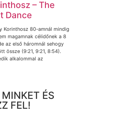
inthosz – The
t Dance
y Korinthosz 80-amnál mindig
tem magamnak célidőnek a 8
 de az első háromnál sehogy
tt össze (9:21, 9:21, 8:54).
dik alkalommal az
 MINKET ÉS
Z FEL!