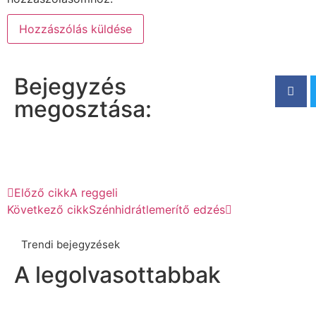
Bejegyzés
megosztása:
Előző cikk
A reggeli
Következő cikk
Szénhidrátlemerítő edzés
Trendi bejegyzések
A legolvasottabbak