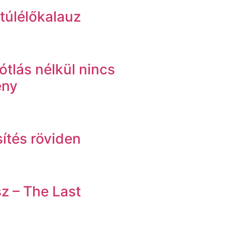
 túlélőkalauz
tlás nélkül nincs
ény
sítés röviden
z – The Last