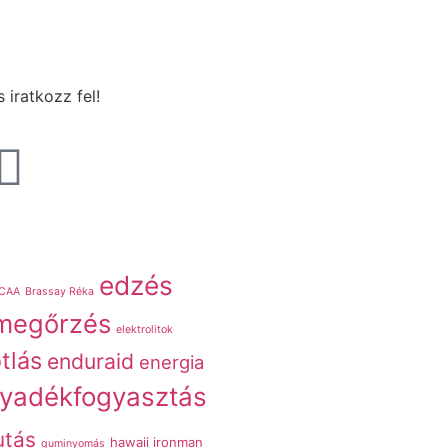
 iratkozz fel!
edzés
CAA
Brassay Réka
megőrzés
elektrolitok
tlás
enduraid
energia
lyadékfogyasztás
utás
hawaii ironman
guminyomás