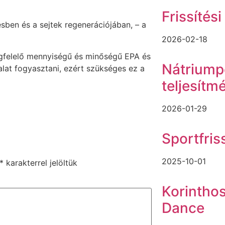
Frissítési
ben és a sejtek regenerációjában, – a
2026-02-18
gfelelő mennyiségű és minőségű EPA és
Nátriumpó
lat fogyasztani, ezért szükséges ez a
teljesítm
2026-01-29
Sportfris
2025-10-01
*
karakterrel jelöltük
Korinthos
Dance