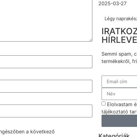
2025-03-27
Légy naprakés
IRATKOZ
HÍRLEV
Semmi spam, cs
termékekről, fri
Elolvastam é
tájékoztató tar
öngészőben a következő
Kategóriák