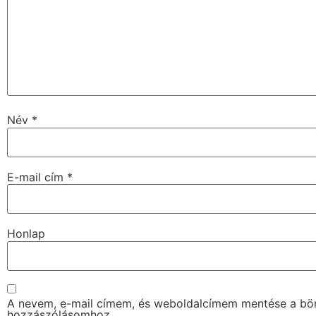
Név
*
E-mail cím
*
Honlap
A nevem, e-mail címem, és weboldalcímem mentése a b
hozzászólásomhoz.