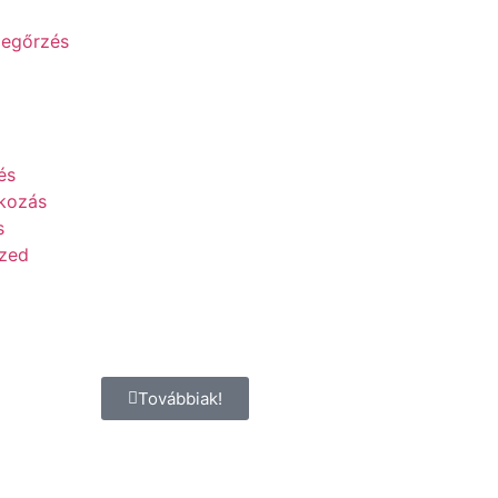
egőrzés
és
lkozás
s
ized
Továbbiak!