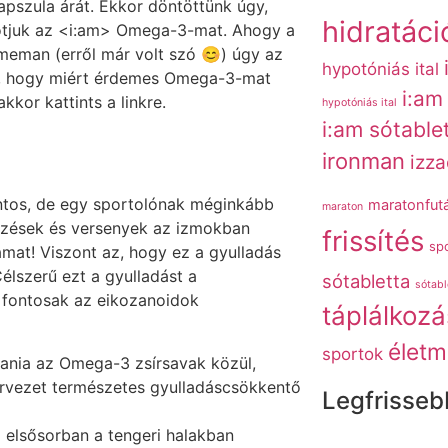
pszula árát. Ekkor döntöttünk úgy,
hidratáci
lkotjuk az <i:am> Omega-3-mat. Ahogy a
ememan (erről már volt szó 😊) úgy az
hypotóniás ital
el, hogy miért érdemes Omega-3-mat
i:am
kkor kattints a linkre.
hypotóniás ital
i:am sótable
ironman
izz
ntos, de egy sportolónak méginkább
maratonfut
maraton
z edzések és versenyek az izmokban
frissítés
spo
mat! Viszont az, hogy ez a gyulladás
Célszerű ezt a gyulladást a
sótabletta
sótabl
t fontosak az eikozanoidok
táplálkozá
életm
sportok
tania az Omega-3 zsírsavak közül,
ervezet természetes gyulladáscsökkentő
Legfrisseb
elsősorban a tengeri halakban