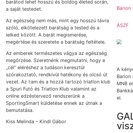
barátod lehet hosszú és boldog életed során,
Barion 
a saját testedet.
Az egészség nem más, mint egy hosszú távra
ÁSZF
szóló, elkötelezett barátság a tested és a
lelked között. A barát megismerése,
megértése és szeretete a barátság feltétele.
Az emberek természetes vágya az egészség
megőrzése. Szeretnénk megmutatni, hogy e
„cél” eléréshez a tudáson keresztül
A kénye
szórakoztató, rendkívül hatékony és olcsó út
Barion 
vezet. Az I:am és a hozzá tartozó triatlon klub
MNB en
a Spuri Futó és Triatlon Klub valamint az
Bankká
online edzéstervező rendszerünk a
el.
SportingSmart küldetése ennek az útnak a
bemutatása.
GAL
Kiss Melinda – Kindl Gábor
vis