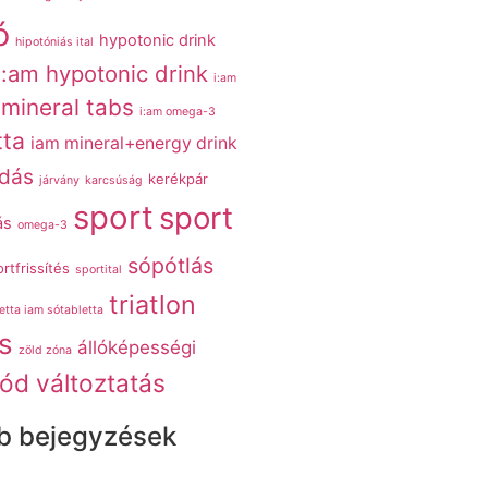
ó
hypotonic drink
hipotóniás ital
i:am hypotonic drink
i:am
 mineral tabs
i:am omega-3
tta
iam mineral+energy drink
adás
kerékpár
járvány
karcsúság
sport
sport
ás
omega-3
sópótlás
rtfrissítés
sportital
triatlon
etta iam sótabletta
s
állóképességi
zöld zóna
ód változtatás
b bejegyzések