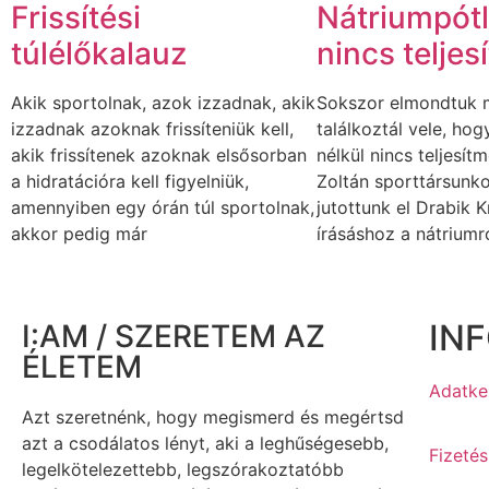
Frissítési
Nátriumpótl
túlélőkalauz
nincs telje
Akik sportolnak, azok izzadnak, akik
Sokszor elmondtuk má
izzadnak azoknak frissíteniük kell,
találkoztál vele, ho
akik frissítenek azoknak elsősorban
nélkül nincs teljesít
a hidratációra kell figyelniük,
Zoltán sporttársunko
amennyiben egy órán túl sportolnak,
jutottunk el Drabik K
akkor pedig már
írásáshoz a nátriumró
IN
I:AM / SZERETEM AZ
ÉLETEM
Adatkez
Azt szeretnénk, hogy megismerd és megértsd
azt a csodálatos lényt, aki a leghűségesebb,
Fizetés
legelkötelezettebb, legszórakoztatóbb