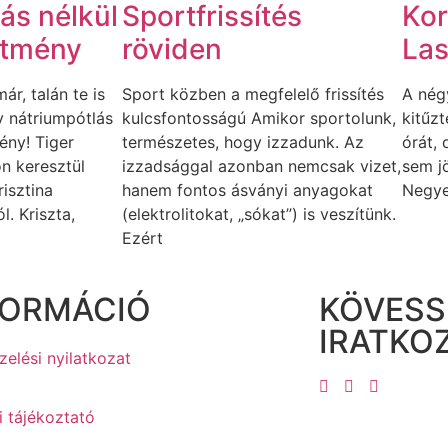
ás nélkül
Sportfrissítés
Kor
sítmény
röviden
Las
r, talán te is
Sport közben a megfelelő frissítés
A nég
gy nátriumpótlás
kulcsfontosságú Amikor sportolunk,
kitűz
mény! Tiger
természetes, hogy izzadunk. Az
órát,
n keresztül
izzadsággal azonban nemcsak vizet,
sem jö
risztina
hanem fontos ásványi anyagokat
Negye
l. Kriszta,
(elektrolitokat, „sókat”) is veszítünk.
Ezért
FORMÁCIÓ
KÖVESS
IRATKOZ
elési nyilatkozat
i tájékoztató