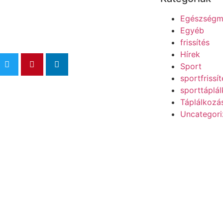
Egészségm
Egyéb
frissítés
Hírek
Sport
sportfrissít
sporttáplá
Táplálkozá
Uncategor