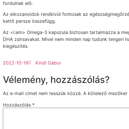
fordulnak elő.
Az eikozanoidok rendkívül fontosak az egészségmegőrzés
kettő persze összefügg.
Az <i:am> Omega-3 kapszula biztosan tartalmazza a me
DHA zsírsavakat. Mivel nem minden nap tudunk tengeri ha
kiegészítés.
2022-10-19
Kindl Gábor
Vélemény, hozzászólás?
Az e-mail címet nem tesszük közzé.
A kötelező mezőket
Hozzászólás
*