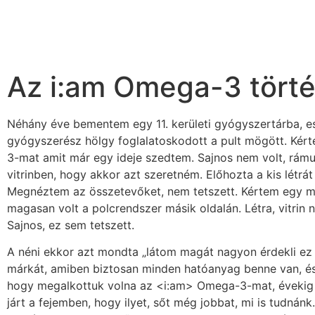
Az i:am Omega-3 tört
Néhány éve bementem egy 11. kerületi gyógyszertárba, es
gyógyszerész hölgy foglalatoskodott a pult mögött. Ké
3-mat amit már egy ideje szedtem. Sajnos nem volt, rámu
vitrinben, hogy akkor azt szeretném. Előhozta a kis létrá
Megnéztem az összetevőket, nem tetszett. Kértem egy má
magasan volt a polcrendszer másik oldalán. Létra, vitrin
Sajnos, ez sem tetszett.
A néni ekkor azt mondta „látom magát nagyon érdekli ez 
márkát, amiben biztosan minden hatóanyag benne van, és
hogy megalkottuk volna az <i:am> Omega-3-mat, évekig
járt a fejemben, hogy ilyet, sőt még jobbat, mi is tudnán