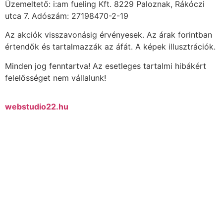
Üzemeltető: i:am fueling Kft. 8229 Paloznak, Rákóczi
utca 7. Adószám: 27198470-2-19
Az akciók visszavonásig érvényesek. Az árak forintban
értendők és tartalmazzák az áfát. A képek illusztrációk.
Minden jog fenntartva! Az esetleges tartalmi hibákért
felelősséget nem vállalunk!
webstudio22.hu