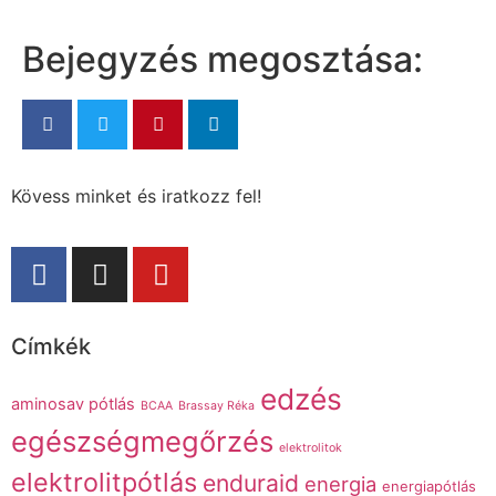
Bejegyzés megosztása:
Kövess minket és iratkozz fel!
Címkék
edzés
aminosav pótlás
BCAA
Brassay Réka
egészségmegőrzés
elektrolitok
elektrolitpótlás
enduraid
energia
energiapótlás