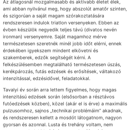
Az átlagosnál mozgalmasabb és aktívabb életet élek,
ami abban nyilvánul meg, hogy abszolút amatőr szinten,
és szigorúan a saját magam szórakoztatására
rendszeresen indulok triatlon versenyeken. Ebben az
évben készülök negyedik teljes távú (divatos nevén
ironman) versenyemre. Saját magamhoz mérve
természetesen szeretnék minél jobb időt elérni, ennek
érdekében igyekszem mindent elkövetni és
szakemberek, edzők segítségét kérni. A
felkészülésemben megtalálható természetesen úszás,
kerékpározás, futás edzések és erősítések, váltakozó
intenzitással, edzésidővel, feladatokkal.
Tavalyi év során arra lettem figyelmes, hogy magas
intenzitású edzések során (elsősorban a résztávos
futóedzések közben), közel (akár el is érve) a maximális
pulzusomhoz, sajnos „technikai problémáim” akadnak,
és rendszeresen kellett a mosdót látogatnom, nagyon
gyorsan és azonnal. Lusta és trehány voltam, nem