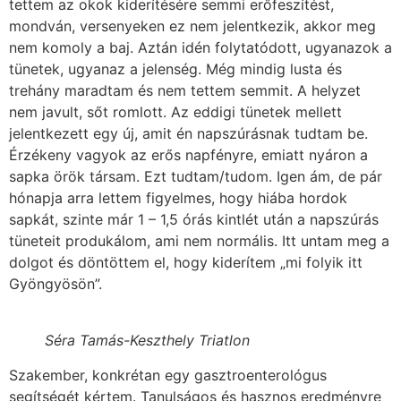
tettem az okok kiderítésére semmi erőfeszítést,
mondván, versenyeken ez nem jelentkezik, akkor meg
nem komoly a baj. Aztán idén folytatódott, ugyanazok a
tünetek, ugyanaz a jelenség. Még mindig lusta és
trehány maradtam és nem tettem semmit. A helyzet
nem javult, sőt romlott. Az eddigi tünetek mellett
jelentkezett egy új, amit én napszúrásnak tudtam be.
Érzékeny vagyok az erős napfényre, emiatt nyáron a
sapka örök társam. Ezt tudtam/tudom. Igen ám, de pár
hónapja arra lettem figyelmes, hogy hiába hordok
sapkát, szinte már 1 – 1,5 órás kintlét után a napszúrás
tüneteit produkálom, ami nem normális. Itt untam meg a
dolgot és döntöttem el, hogy kiderítem „mi folyik itt
Gyöngyösön”.
Séra Tamás-Keszthely Triatlon
Szakember, konkrétan egy gasztroenterológus
segítségét kértem. Tanulságos és hasznos eredményre