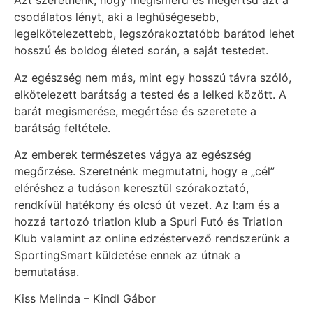
Azt szeretnénk, hogy megismerd és megértsd azt a
csodálatos lényt, aki a leghűségesebb,
legelkötelezettebb, legszórakoztatóbb barátod lehet
hosszú és boldog életed során, a saját testedet.
Az egészség nem más, mint egy hosszú távra szóló,
elkötelezett barátság a tested és a lelked között. A
barát megismerése, megértése és szeretete a
barátság feltétele.
Az emberek természetes vágya az egészség
megőrzése. Szeretnénk megmutatni, hogy e „cél”
eléréshez a tudáson keresztül szórakoztató,
rendkívül hatékony és olcsó út vezet. Az I:am és a
hozzá tartozó triatlon klub a Spuri Futó és Triatlon
Klub valamint az online edzéstervező rendszerünk a
SportingSmart küldetése ennek az útnak a
bemutatása.
Kiss Melinda – Kindl Gábor