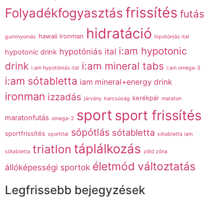
frissítés
Folyadékfogyasztás
futás
hidratáció
hawaii ironman
guminyomás
hipotóniás ital
i:am hypotonic
hypotóniás ital
hypotonic drink
drink
i:am mineral tabs
i:am hypotóniás ital
i:am omega-3
i:am sótabletta
iam mineral+energy drink
ironman
izzadás
kerékpár
járvány
karcsúság
maraton
sport
sport frissítés
maratonfutás
omega-3
sópótlás
sótabletta
sportfrissítés
sportital
sótabletta iam
táplálkozás
triatlon
sótabletta
zöld zóna
életmód változtatás
állóképességi sportok
Legfrissebb bejegyzések