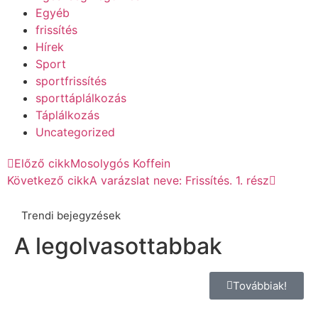
Egyéb
frissítés
Hírek
Sport
sportfrissítés
sporttáplálkozás
Táplálkozás
Uncategorized
Előző cikk
Mosolygós Koffein
Következő cikk
A varázslat neve: Frissítés. 1. rész
Trendi bejegyzések
A legolvasottabbak
Továbbiak!