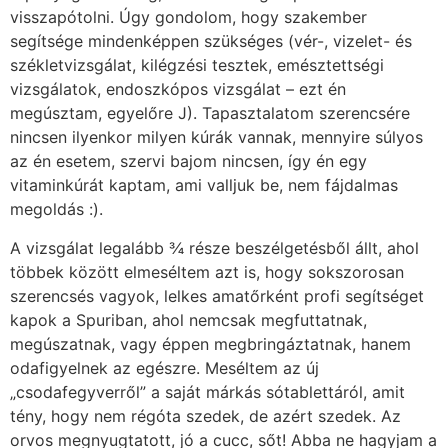
visszapótolni. Úgy gondolom, hogy szakember
segítsége mindenképpen szükséges (vér-, vizelet- és
székletvizsgálat, kilégzési tesztek, emésztettségi
vizsgálatok, endoszkópos vizsgálat – ezt én
megúsztam, egyelőre J). Tapasztalatom szerencsére
nincsen ilyenkor milyen kúrák vannak, mennyire súlyos
az én esetem, szervi bajom nincsen, így én egy
vitaminkúrát kaptam, ami valljuk be, nem fájdalmas
megoldás :).
A vizsgálat legalább ¾ része beszélgetésből állt, ahol
többek között elmeséltem azt is, hogy sokszorosan
szerencsés vagyok, lelkes amatőrként profi segítséget
kapok a Spuriban, ahol nemcsak megfuttatnak,
megúszatnak, vagy éppen megbringáztatnak, hanem
odafigyelnek az egészre. Meséltem az új
„csodafegyverről” a saját márkás sótablettáról, amit
tény, hogy nem régóta szedek, de azért szedek. Az
orvos megnyugtatott, jó a cucc, sőt! Abba ne hagyjam a