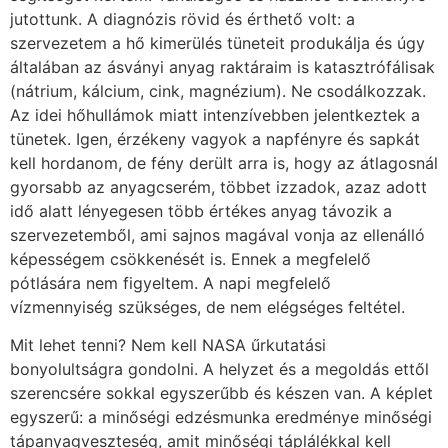
jutottunk. A diagnózis rövid és érthető volt: a
szervezetem a hő kimerülés tüneteit produkálja és úgy
általában az ásványi anyag raktáraim is katasztrófálisak
(nátrium, kálcium, cink, magnézium). Ne csodálkozzak.
Az idei hőhullámok miatt intenzívebben jelentkeztek a
tünetek. Igen, érzékeny vagyok a napfényre és sapkát
kell hordanom, de fény derült arra is, hogy az átlagosnál
gyorsabb az anyagcserém, többet izzadok, azaz adott
idő alatt lényegesen több értékes anyag távozik a
szervezetemből, ami sajnos magával vonja az ellenálló
képességem csökkenését is. Ennek a megfelelő
pótlására nem figyeltem. A napi megfelelő
vízmennyiség szükséges, de nem elégséges feltétel.
Mit lehet tenni? Nem kell NASA űrkutatási
bonyolultságra gondolni. A helyzet és a megoldás ettől
szerencsére sokkal egyszerűbb és készen van. A képlet
egyszerű: a minőségi edzésmunka eredménye minőségi
tápanyagveszteség, amit minőségi táplálékkal kell