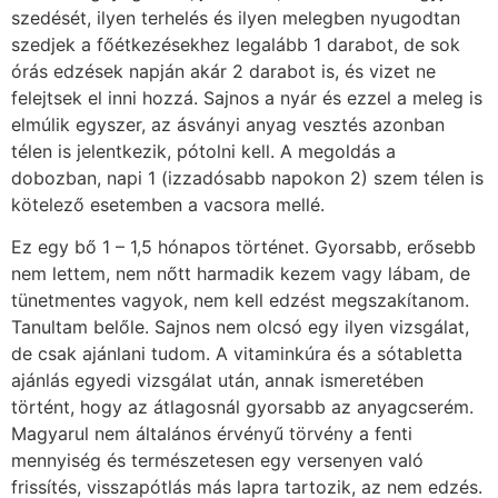
szedését, ilyen terhelés és ilyen melegben nyugodtan
szedjek a főétkezésekhez legalább 1 darabot, de sok
órás edzések napján akár 2 darabot is, és vizet ne
felejtsek el inni hozzá. Sajnos a nyár és ezzel a meleg is
elmúlik egyszer, az ásványi anyag vesztés azonban
télen is jelentkezik, pótolni kell. A megoldás a
dobozban, napi 1 (izzadósabb napokon 2) szem télen is
kötelező esetemben a vacsora mellé.
Ez egy bő 1 – 1,5 hónapos történet. Gyorsabb, erősebb
nem lettem, nem nőtt harmadik kezem vagy lábam, de
tünetmentes vagyok, nem kell edzést megszakítanom.
Tanultam belőle. Sajnos nem olcsó egy ilyen vizsgálat,
de csak ajánlani tudom. A vitaminkúra és a sótabletta
ajánlás egyedi vizsgálat után, annak ismeretében
történt, hogy az átlagosnál gyorsabb az anyagcserém.
Magyarul nem általános érvényű törvény a fenti
mennyiség és természetesen egy versenyen való
frissítés, visszapótlás más lapra tartozik, az nem edzés.