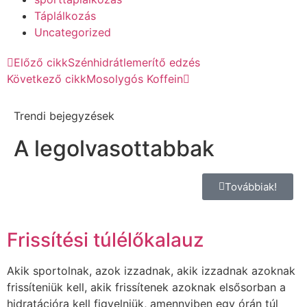
Táplálkozás
Uncategorized
Előző cikk
Szénhidrátlemerítő edzés
Következő cikk
Mosolygós Koffein
Trendi bejegyzések
A legolvasottabbak
Továbbiak!
Frissítési túlélőkalauz
Akik sportolnak, azok izzadnak, akik izzadnak azoknak
frissíteniük kell, akik frissítenek azoknak elsősorban a
hidratációra kell figyelniük, amennyiben egy órán túl