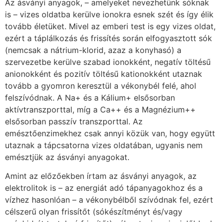
Az ásványi anyagok, – amelyeket nevezhetünk sóknak
is – vizes oldatba kerülve ionokra esnek szét és így élik
tovább életüket. Mivel az emberi test is egy vizes oldat,
ezért a táplálkozás és frissítés során elfogyasztott sók
(nemcsak a nátrium-klorid, azaz a konyhasó) a
szervezetbe kerülve szabad ionokként, negatív töltésű
anionokként és pozitív töltésű kationokként utaznak
tovább a gyomron keresztül a vékonybél felé, ahol
felszívódnak. A Na+ és a Kálium+ elsősorban
aktívtranszporttal, míg a Ca++ és a Magnézium++
elsősorban passzív transzporttal. Az
emésztőenzimekhez csak annyi közük van, hogy együtt
utaznak a tápcsatorna vizes oldatában, ugyanis nem
emésztjük az ásványi anyagokat.
Amint az előzőekben írtam az ásványi anyagok, az
elektrolitok is – az energiát adó tápanyagokhoz és a
vízhez hasonlóan – a vékonybélből szívódnak fel, ezért
célszerű olyan frissítőt (sókészítményt és/vagy