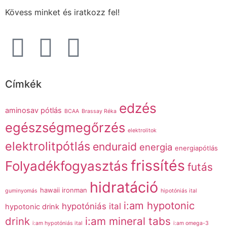
Kövess minket és iratkozz fel!
Címkék
edzés
aminosav pótlás
BCAA
Brassay Réka
egészségmegőrzés
elektrolitok
elektrolitpótlás
enduraid
energia
energiapótlás
frissítés
Folyadékfogyasztás
futás
hidratáció
hawaii ironman
guminyomás
hipotóniás ital
i:am hypotonic
hypotóniás ital
hypotonic drink
drink
i:am mineral tabs
i:am hypotóniás ital
i:am omega-3