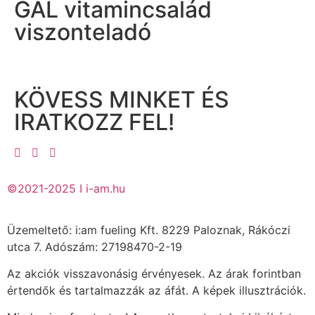
GAL vitamincsalád
viszonteladó
KÖVESS MINKET ÉS
IRATKOZZ FEL!
©2021-2025 I i-am.hu
Üzemeltető: i:am fueling Kft. 8229 Paloznak, Rákóczi
utca 7. Adószám: 27198470-2-19
Az akciók visszavonásig érvényesek. Az árak forintban
értendők és tartalmazzák az áfát. A képek illusztrációk.