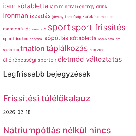
i:am sótabletta
iam mineral+energy drink
ironman
izzadás
kerékpár
járvány
karcsúság
maraton
sport
sport frissítés
maratonfutás
omega-3
sópótlás
sótabletta
sportfrissítés
sportital
sótabletta iam
táplálkozás
triatlon
sótabletta
zöld zóna
életmód változtatás
állóképességi sportok
Legfrissebb bejegyzések
Frissítési túlélőkalauz
2026-02-18
Nátriumpótlás nélkül nincs