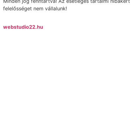
Minden jog fenntartva! Az esetleges tartalmi hibákért
felelősséget nem vállalunk!
webstudio22.hu