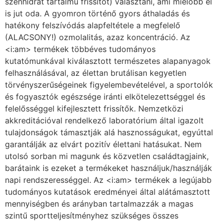
szénhidrát tartalmú frissítőt) választani, ami mielőbb el
is jut oda. A gyomron történő gyors áthaladás és
hatékony felszívódás alapfeltétele a megfelelő
(ALACSONY!) ozmolalitás, azaz koncentráció. Az
<i:am> termékek többéves tudományos
kutatómunkával kiválasztott természetes alapanyagok
felhasználásával, az élettan brutálisan kegyetlen
törvényszerűségeinek figyelembevételével, a sportolók
és fogyasztók egészsége iránti elkötelezettséggel és
felelősséggel kifejlesztett frissítők. Nemzetközi
akkreditációval rendelkező laboratórium által igazolt
tulajdonságok támasztják alá hasznosságukat, egyúttal
garantálják az elvárt pozitív élettani hatásukat. Nem
utolsó sorban mi magunk és közvetlen családtagjaink,
barátaink is ezeket a termékeket használjuk/használják
napi rendszerességgel. Az <i:am> termékek a legújabb
tudományos kutatások eredményei által alátámasztott
mennyiségben és arányban tartalmazzák a magas
szintű sportteljesítményhez szükséges összes