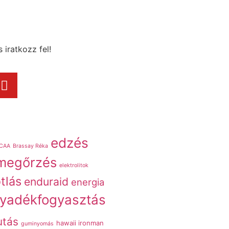
 iratkozz fel!
edzés
CAA
Brassay Réka
megőrzés
elektrolitok
tlás
enduraid
energia
lyadékfogyasztás
utás
hawaii ironman
guminyomás