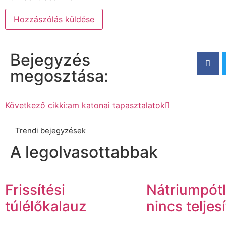
Bejegyzés
megosztása:
Következő cikk
i:am katonai tapasztalatok
Trendi bejegyzések
A legolvasottabbak
Frissítési
Nátriumpótl
túlélőkalauz
nincs telje