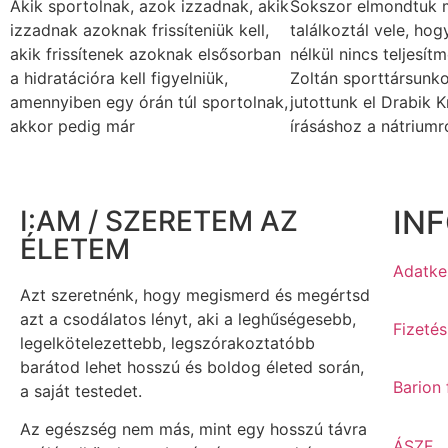
Akik sportolnak, azok izzadnak, akik
Sokszor elmondtuk má
izzadnak azoknak frissíteniük kell,
találkoztál vele, ho
akik frissítenek azoknak elsősorban
nélkül nincs teljesít
a hidratációra kell figyelniük,
Zoltán sporttársunko
amennyiben egy órán túl sportolnak,
jutottunk el Drabik K
akkor pedig már
írásáshoz a nátriumró
IN
I:AM / SZERETEM AZ
ÉLETEM
Adatkez
Azt szeretnénk, hogy megismerd és megértsd
azt a csodálatos lényt, aki a leghűségesebb,
Fizetés
legelkötelezettebb, legszórakoztatóbb
barátod lehet hosszú és boldog életed során,
Barion 
a saját testedet.
Az egészség nem más, mint egy hosszú távra
ÁSZF