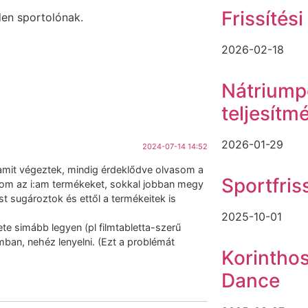
Frissítési
den sportolónak.
2026-02-18
Nátriumpó
teljesítm
2026-01-29
2024-07-14 14:52
mit végeztek, mindig érdeklődve olvasom a
Sportfris
lom az i:am termékeket, sokkal jobban megy
st sugároztok és ettől a termékeitek is
2025-10-01
te simább legyen (pl filmtabletta-szerű
ban, nehéz lenyelni. (Ezt a problémát
Korinthos
Dance