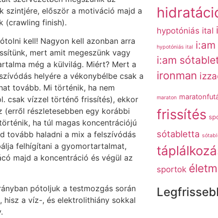
hidratáci
k szintjére, először a motiváció majd a
 (crawling finish).
hypotóniás ital
ótolni kell! Nagyon kell azonban arra
i:am
hypotóniás ital
rissítünk, mert amit megeszünk vagy
i:am sótable
rtalma még a külvilág. Miért? Mert a
ironman
izz
lszívódás helyére a vékonybélbe csak a
that tovább. Mi történik, ha nem
maratonfut
l. csak vízzel történő frissítés), ekkor
maraton
z (erről részletesebben egy korábbi
frissítés
spo
történik, ha túl magas koncentrációjú
sótabletta
d tovább haladni a mix a felszívódás
sótabl
lja felhígítani a gyomortartalmat,
táplálkozá
vácó majd a koncentráció és végül az
életm
sportok
arányban pótoljuk a testmozgás során
Legfrisseb
 hisz a víz-, és elektrolithiány sokkal
.