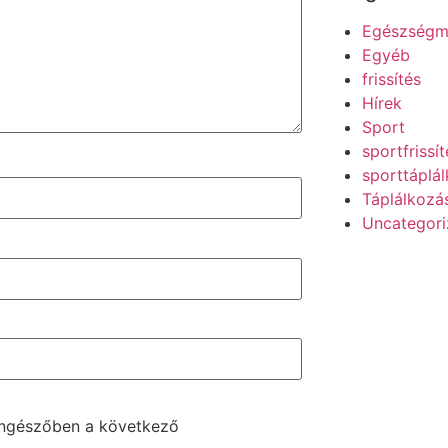
Egészségm
Egyéb
frissítés
Hírek
Sport
sportfrissít
sporttáplá
Táplálkozá
Uncategor
öngészőben a következő