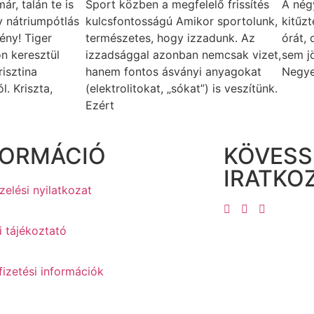
r, talán te is
Sport közben a megfelelő frissítés
A nég
gy nátriumpótlás
kulcsfontosságú Amikor sportolunk,
kitűz
mény! Tiger
természetes, hogy izzadunk. Az
órát,
n keresztül
izzadsággal azonban nemcsak vizet,
sem jö
risztina
hanem fontos ásványi anyagokat
Negye
l. Kriszta,
(elektrolitokat, „sókat”) is veszítünk.
Ezért
FORMÁCIÓ
KÖVESS
IRATKOZ
elési nyilatkozat
i tájékoztató
fizetési információk