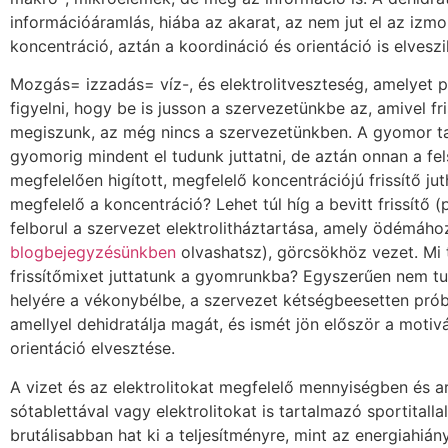
információáramlás, hiába az akarat, az nem jut el az izmo
koncentráció, aztán a koordináció és orientáció is elveszik
Mozgás= izzadás= víz-, és elektrolitveszteség, amelyet p
figyelni, hogy be is jusson a szervezetünkbe az, amivel f
megiszunk, az még nincs a szervezetünkben. A gyomor ta
gyomorig mindent el tudunk juttatni, de aztán onnan a fe
megfelelően higított, megfelelő koncentrációjú frissítő ju
megfelelő a koncentráció? Lehet túl híg a bevitt frissítő (p
felborul a szervezet elektrolitháztartása, amely ödémáho
blogbejegyzésünkben
olvashatsz), görcsökhöz vezet. Mi 
frissítőmixet juttatunk a gyomrunkba? Egyszerűen nem tu
helyére a vékonybélbe, a szervezet kétségbeesetten próbá
amellyel dehidratálja magát, és ismét jön először a moti
orientáció elvesztése.
A vizet és az elektrolitokat megfelelő mennyiségben és 
sótablettával vagy elektrolitokat is tartalmazó sportitallal,
brutálisabban hat ki a teljesítményre, mint az energiahiány