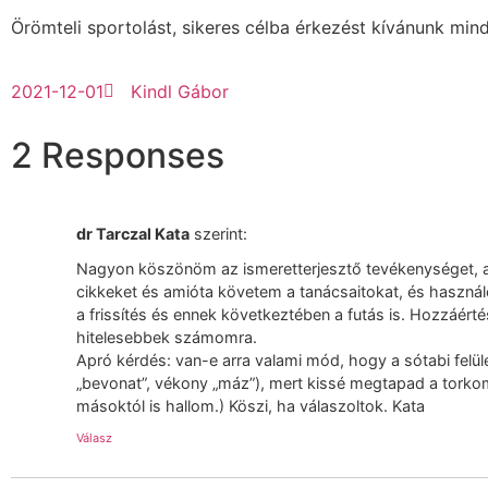
Örömteli sportolást, sikeres célba érkezést kívánunk min
2021-12-01
Kindl Gábor
2 Responses
dr Tarczal Kata
szerint:
Nagyon köszönöm az ismeretterjesztő tevékenységet, a
cikkeket és amióta követem a tanácsaitokat, és haszná
a frissítés és ennek következtében a futás is. Hozzáérté
hitelesebbek számomra.
Apró kérdés: van-e arra valami mód, hogy a sótabi felüle
„bevonat”, vékony „máz”), mert kissé megtapad a torkom
másoktól is hallom.) Köszi, ha válaszoltok. Kata
Válasz