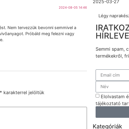
2025-03-27
2024-08-05 14:46
Légy naprakés
IRATKOZ
lzést. Nem tervezzük bevonni semmivel a
HÍRLEV
a vivőanyagot. Próbáld meg felezni vagy
e.
Semmi spam, cs
termékekről, fri
*
karakterrel jelöltük
Elolvastam é
tájékoztató tar
Kategóriák