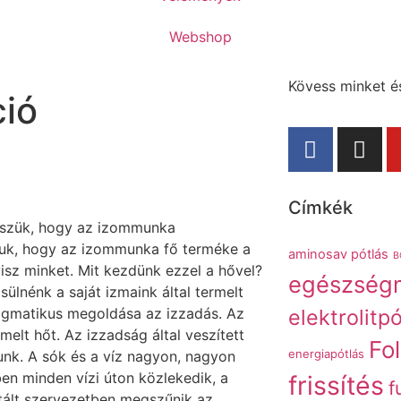
Webshop
Kövess minket és
ció
Címkék
sszük, hogy az izommunka
uk, hogy az izommunka fő terméke a
aminosav pótlás
B
visz minket. Mit kezdünk ezzel a hővel?
egészség
ülnénk a saját izmaink által termelt
agmatikus megoldása az izzadás. Az
elektrolitpó
melt hőt. Az izzadság által veszített
Fo
energiapótlás
dunk. A sók és a víz nagyon, nagyon
en minden vízi úton közlekedik, a
frissítés
f
tált szervezetben megszűnik az