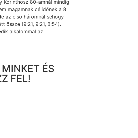
y Korinthosz 80-amnál mindig
tem magamnak célidőnek a 8
 de az első háromnál sehogy
tt össze (9:21, 9:21, 8:54).
dik alkalommal az
 MINKET ÉS
Z FEL!