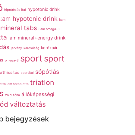
ó
hypotonic drink
hipotóniás ital
i:am hypotonic drink
i:am
 mineral tabs
i:am omega-3
tta
iam mineral+energy drink
adás
kerékpár
járvány
karcsúság
sport
sport
ás
omega-3
sópótlás
rtfrissítés
sportital
triatlon
etta iam sótabletta
s
állóképességi
zöld zóna
ód változtatás
b bejegyzések