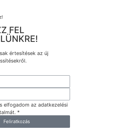
z!
Z FEL
ELÜNKRE!
ak értesítések az új
ssítésekről.
s elfogadom az adatkezelési
talmát. *
Feliratkozás