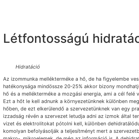
Létfontosságú hidratá
Hidratáció
Az izommunka mellékterméke a hő, de ha figyelembe ve
hatékonysága mindössze 20-25% akkor bizony mondhatj
hő és a mellékterméke a mozgási energia, ami a cél felé 
Ezt a hőt le kell adnunk a környezetünknek különben megs
hőben, de ezt elkerülendő a szervezetünknek van egy pr
izzadság révén a szervezet letudja adni az izmok által ter
vizet és elektrolitokat pótolni kell, különben dehidratáló
komolyan befolyásolják a teljesítményt mert a szervezetb
makro-, mikroelemek, de még az információ is. A dehidra