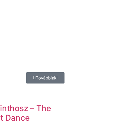
Továbbiak!
inthosz – The
t Dance