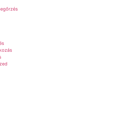
egőrzés
és
lkozás
s
ized