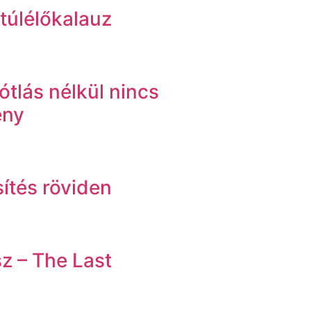
 túlélőkalauz
tlás nélkül nincs
ény
sítés röviden
z – The Last