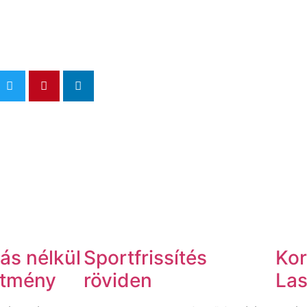
ás nélkül
Sportfrissítés
Kor
sítmény
röviden
Las