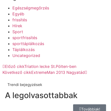
Egészségmegőrzés
Egyéb
frissítés
Hírek
Sport
sportfrissítés
sporttáplálkozás
Táplálkozás
Uncategorized
Előző cikk
Triatlon lecke St.Pölten-ben
Következő cikk
ExtremeMan 2013 Nagyatád
Trendi bejegyzések
A legolvasottabbak
Továbbiak!