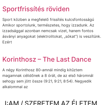
Sportfrissítés röviden
Sport közben a megfelelő frissítés kulcsfontosságú
Amikor sportolunk, természetes, hogy izzadunk. Az
izzadsággal azonban nemcsak vizet, hanem fontos
ásványi anyagokat (elektrolitokat, „sókat”) is veszítünk.
Ezért
Korinthosz – The Last Dance
A négy Korinthosz 80-amnál mindig kitűztem
magamnak célidőnek a 8 órát, de az első háromnál
sehogy sem jött össze (9:21, 9:21, 8:54). Negyedik
alkalommal az
I:AM / SZERETEM AZ ÉLETEM