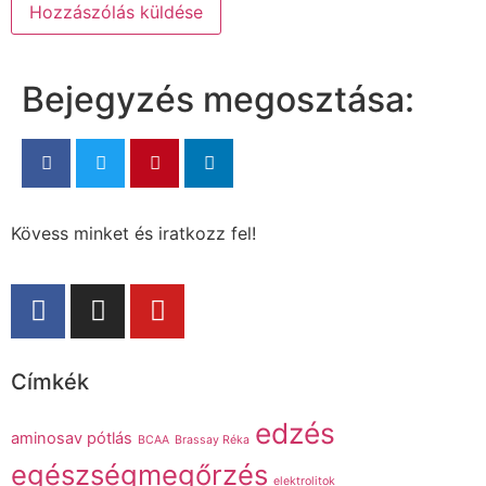
Bejegyzés megosztása:
Kövess minket és iratkozz fel!
Címkék
edzés
aminosav pótlás
BCAA
Brassay Réka
egészségmegőrzés
elektrolitok