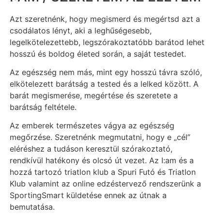
Azt szeretnénk, hogy megismerd és megértsd azt a
csodálatos lényt, aki a leghűségesebb,
legelkötelezettebb, legszórakoztatóbb barátod lehet
hosszú és boldog életed során, a saját testedet.
Az egészség nem más, mint egy hosszú távra szóló,
elkötelezett barátság a tested és a lelked között. A
barát megismerése, megértése és szeretete a
barátság feltétele.
Az emberek természetes vágya az egészség
megőrzése. Szeretnénk megmutatni, hogy e „cél”
eléréshez a tudáson keresztül szórakoztató,
rendkívül hatékony és olcsó út vezet. Az I:am és a
hozzá tartozó triatlon klub a Spuri Futó és Triatlon
Klub valamint az online edzéstervező rendszerünk a
SportingSmart küldetése ennek az útnak a
bemutatása.