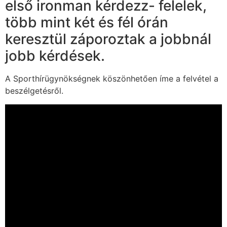
első ironman kérdezz- felelek,
több mint két és fél órán
keresztül záporoztak a jobbnál
jobb kérdések.
A Sporthírügynökségnek köszönhetően íme a felvétel a
beszélgetésről.