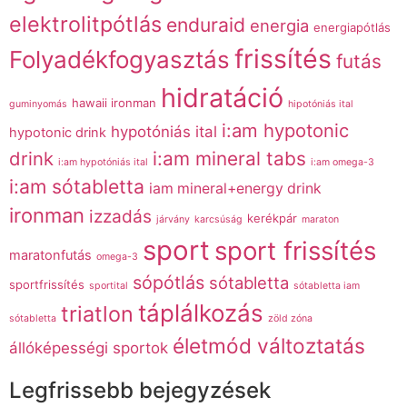
elektrolitpótlás
enduraid
energia
energiapótlás
frissítés
Folyadékfogyasztás
futás
hidratáció
hawaii ironman
guminyomás
hipotóniás ital
i:am hypotonic
hypotóniás ital
hypotonic drink
drink
i:am mineral tabs
i:am hypotóniás ital
i:am omega-3
i:am sótabletta
iam mineral+energy drink
ironman
izzadás
kerékpár
járvány
karcsúság
maraton
sport
sport frissítés
maratonfutás
omega-3
sópótlás
sótabletta
sportfrissítés
sportital
sótabletta iam
táplálkozás
triatlon
sótabletta
zöld zóna
életmód változtatás
állóképességi sportok
Legfrissebb bejegyzések