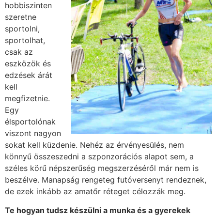
hobbiszinten
szeretne
sportolni,
sportolhat,
csak az
eszközök és
edzések árát
kell
megfizetnie.
Egy
élsportolónak
viszont nagyon
sokat kell küzdenie. Nehéz az érvényesülés, nem
könnyű összeszedni a szponzorációs alapot sem, a
széles körű népszerűség megszerzéséről már nem is
beszélve. Manapság rengeteg futóversenyt rendeznek,
de ezek inkább az amatőr réteget célozzák meg.
Te hogyan tudsz készülni a munka és a gyerekek