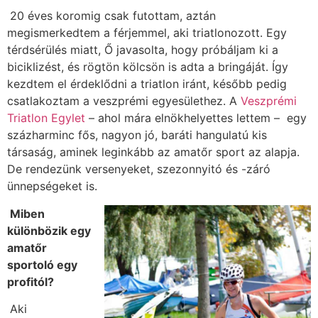
20 éves koromig csak futottam, aztán
megismerkedtem a férjemmel, aki triatlonozott. Egy
térdsérülés miatt, Ő javasolta, hogy próbáljam ki a
biciklizést, és rögtön kölcsön is adta a bringáját. Így
kezdtem el érdeklődni a triatlon iránt, később pedig
csatlakoztam a veszprémi egyesülethez. A
Veszprémi
Triatlon Egylet
– ahol mára elnökhelyettes lettem – egy
százharminc fős, nagyon jó, baráti hangulatú kis
társaság, aminek leginkább az amatőr sport az alapja.
De rendezünk versenyeket, szezonnyitó és -záró
ünnepségeket is.
Miben
különbözik egy
amatőr
sportoló egy
profitól?
Aki