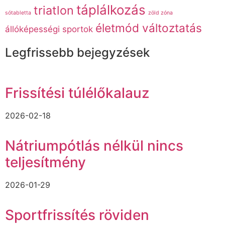
táplálkozás
triatlon
sótabletta
zöld zóna
életmód változtatás
állóképességi sportok
Legfrissebb bejegyzések
Frissítési túlélőkalauz
2026-02-18
Nátriumpótlás nélkül nincs
teljesítmény
2026-01-29
Sportfrissítés röviden