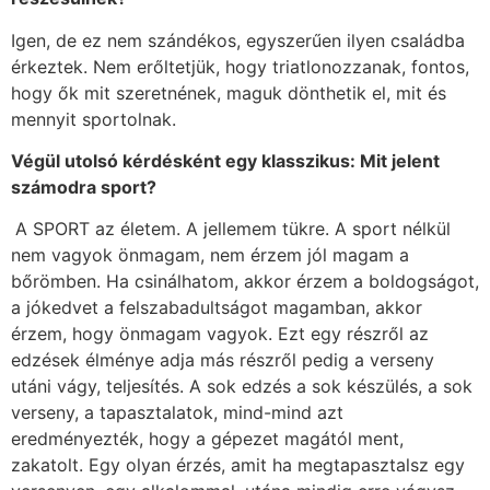
Igen, de ez nem szándékos, egyszerűen ilyen családba
érkeztek. Nem erőltetjük, hogy triatlonozzanak, fontos,
hogy ők mit szeretnének, maguk dönthetik el, mit és
mennyit sportolnak.
Végül utolsó kérdésként egy klasszikus: Mit jelent
számodra sport?
A SPORT az életem. A jellemem tükre. A sport nélkül
nem vagyok önmagam, nem érzem jól magam a
bőrömben. Ha csinálhatom, akkor érzem a boldogságot,
a jókedvet a felszabadultságot magamban, akkor
érzem, hogy önmagam vagyok. Ezt egy részről az
edzések élménye adja más részről pedig a verseny
utáni vágy, teljesítés. A sok edzés a sok készülés, a sok
verseny, a tapasztalatok, mind-mind azt
eredményezték, hogy a gépezet magától ment,
zakatolt. Egy olyan érzés, amit ha megtapasztalsz egy