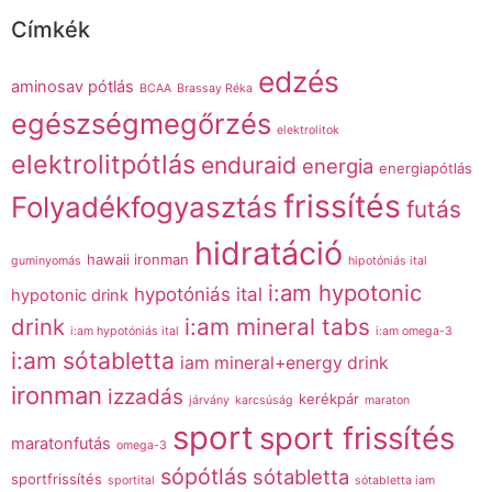
Címkék
edzés
aminosav pótlás
BCAA
Brassay Réka
egészségmegőrzés
elektrolitok
elektrolitpótlás
enduraid
energia
energiapótlás
frissítés
Folyadékfogyasztás
futás
hidratáció
hawaii ironman
guminyomás
hipotóniás ital
i:am hypotonic
hypotóniás ital
hypotonic drink
drink
i:am mineral tabs
i:am hypotóniás ital
i:am omega-3
i:am sótabletta
iam mineral+energy drink
ironman
izzadás
kerékpár
járvány
karcsúság
maraton
sport
sport frissítés
maratonfutás
omega-3
sópótlás
sótabletta
sportfrissítés
sportital
sótabletta iam