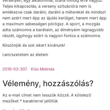
versenyen, egy alkalommal, utána mindig erre vágysz.
Teljes kikapcsolás, a verseny szituációra nem is
emlékezve csak darálni, darálni a métereket és mindezt
nem azért mert épp az ájulás kerülget, hanem mert épp
a maximum sebességen pörögsz. A sport, a mozgás
adta számomra a barátaim, az élményeim legnagyobb
részét, úgyhogy ezért is nagyon fontos a számomra.
Köszönjük és sok sikert kívánunk!
i:am/szeretem az életem
2016-03-30
Kiss Melinda
Vélemény, hozzászólás?
Az e-mail címet nem tesszük közzé.
A kötelező
mezőket
*
karakterrel jelöltük