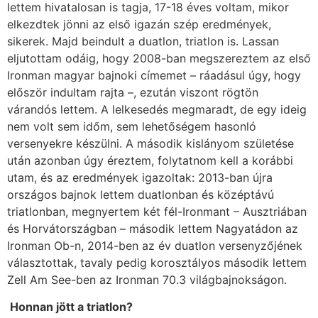
lettem hivatalosan is tagja, 17-18 éves voltam, mikor
elkezdtek jönni az első igazán szép eredmények,
sikerek. Majd beindult a duatlon, triatlon is. Lassan
eljutottam odáig, hogy 2008-ban megszereztem az első
Ironman magyar bajnoki címemet – ráadásul úgy, hogy
először indultam rajta –, ezután viszont rögtön
várandós lettem. A lelkesedés megmaradt, de egy ideig
nem volt sem időm, sem lehetőségem hasonló
versenyekre készülni. A második kislányom születése
után azonban úgy éreztem, folytatnom kell a korábbi
utam, és az eredmények igazoltak: 2013-ban újra
országos bajnok lettem duatlonban és középtávú
triatlonban, megnyertem két fél-Ironmant – Ausztriában
és Horvátországban – második lettem Nagyatádon az
Ironman Ob-n, 2014-ben az év duatlon versenyzőjének
választottak, tavaly pedig korosztályos második lettem
Zell Am See-ben az Ironman 70.3 világbajnokságon.
Honnan jött a triatlon?