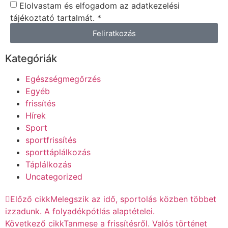
Elolvastam és elfogadom az adatkezelési
tájékoztató tartalmát. *
Feliratkozás
Kategóriák
Egészségmegőrzés
Egyéb
frissítés
Hírek
Sport
sportfrissítés
sporttáplálkozás
Táplálkozás
Uncategorized
Előző cikk
Melegszik az idő, sportolás közben többet
izzadunk. A folyadékpótlás alaptételei.
Következő cikk
Tanmese a frissítésről. Valós történet