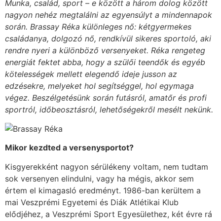
Munka, család, sport – e között a három dolog között
nagyon nehéz megtalálni az egyensúlyt a mindennapok
során. Brassay Réka különleges nő: kétgyermekes
családanya, dolgozó nő, rendkívül sikeres sportoló, aki
rendre nyeri a különböző versenyeket. Réka rengeteg
energiát fektet abba, hogy a szülői teendők és egyéb
kötelességek mellett elegendő ideje jusson az
edzésekre, melyeket hol segítséggel, hol egymaga
végez. Beszélgetésünk során futásról, amatőr és profi
sportról, időbeosztásról, lehetőségekről mesélt nekünk.
Mikor kezdted a versenysportot?
Kisgyerekként nagyon sérülékeny voltam, nem tudtam
sok versenyen elindulni, vagy ha mégis, akkor sem
értem el kimagasló eredményt. 1986-ban kerültem a
mai Veszprémi Egyetemi és Diák Atlétikai Klub
elődjéhez, a Veszprémi Sport Egyesülethez, két évre rá