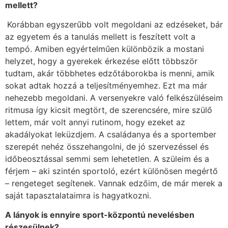
mellett?
Korábban egyszerűbb volt megoldani az edzéseket, bár
az egyetem és a tanulás mellett is feszített volt a
tempó. Amiben egyértelműen különbözik a mostani
helyzet, hogy a gyerekek érkezése előtt többször
tudtam, akár többhetes edzőtáborokba is menni, amik
sokat adtak hozzá a teljesítményemhez. Ezt ma már
nehezebb megoldani. A versenyekre való felkészüléseim
ritmusa így kicsit megtört, de szerencsére, mire szülő
lettem, már volt annyi rutinom, hogy ezeket az
akadályokat leküzdjem. A családanya és a sportember
szerepét nehéz összehangolni, de jó szervezéssel és
időbeosztással semmi sem lehetetlen. A szüleim és a
férjem – aki szintén sportoló, ezért különösen megértő
– rengeteget segítenek. Vannak edzőim, de már merek a
saját tapasztalataimra is hagyatkozni.
A lányok is ennyire sport-központú nevelésben
részesülnek?