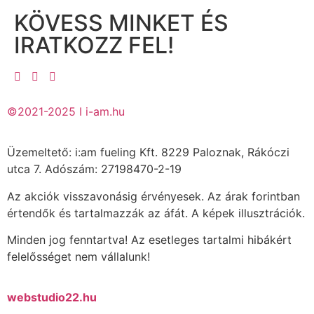
KÖVESS MINKET ÉS
IRATKOZZ FEL!
©2021-2025 I i-am.hu
Üzemeltető: i:am fueling Kft. 8229 Paloznak, Rákóczi
utca 7. Adószám: 27198470-2-19
Az akciók visszavonásig érvényesek. Az árak forintban
értendők és tartalmazzák az áfát. A képek illusztrációk.
Minden jog fenntartva! Az esetleges tartalmi hibákért
felelősséget nem vállalunk!
webstudio22.hu